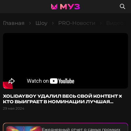
Главная
Шоу
PRO-Новости
Видео: 
XOLIDAYBOY УДАЛИЛ ВЕСЬ СВОЙ КОНТЕНТ ❌
КТО ВЫИГРАЕТ В НОМИНАЦИИ ЛУЧШАЯ
ГРУППА?
29 мая 2024
Ежедневный отчет о самых громких