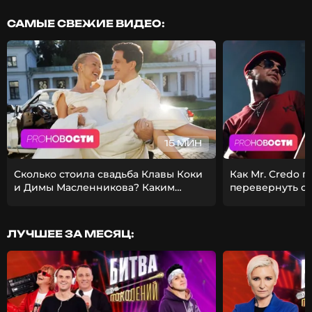
САМЫЕ СВЕЖИЕ ВИДЕО:
15 МИН
Сколько стоила свадьба Клавы Коки
Как Mr. Credo 
и Димы Масленникова? Каким
перевернуть с
получился фит Стаса Михайлова и
Из-за чего Гуф 
EMIN?
девушкой?
ЛУЧШЕЕ ЗА МЕСЯЦ: