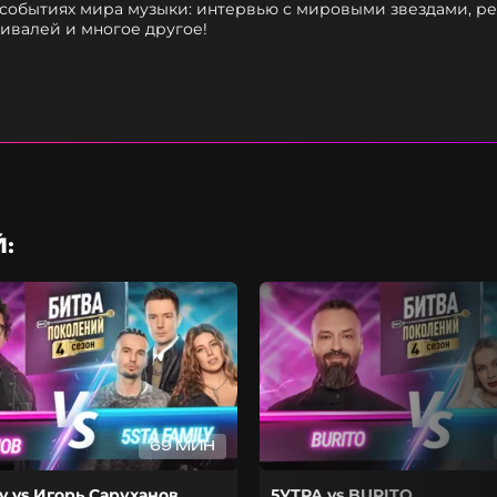
райм-ведущего?
 событиях мира музыки: интервью с мировыми звездами, р
тивалей и многое другое!
:
69 МИН
ly vs Игорь Саруханов
5УТРА vs BURITO