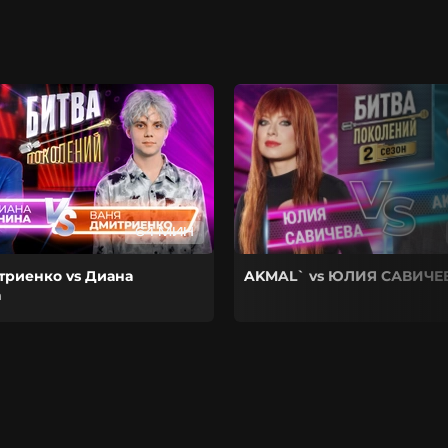
64 МИН
триенко vs Диана
AKMAL` vs ЮЛИЯ САВИЧЕ
а