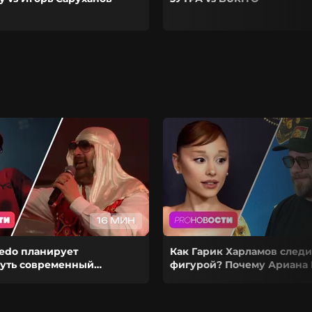
16 МИН
redo планирует
Как Гарик Харламов следи
уть современный
фигурой? Почему Ариана 
з-за чего Гуф расстался с
ставит карьеру на паузу?
й?