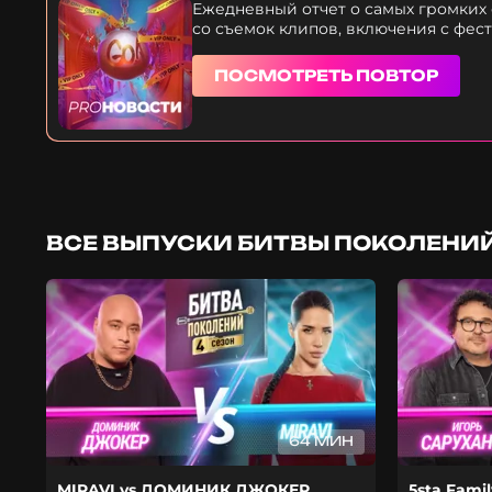
«развирусил» скетчи самого известного тру-к
Ежедневный отчет о самых громких
со съемок клипов, включения с фес
ПОСМОТРЕТЬ ПОВТОР
ВСЕ ВЫПУСКИ БИТВЫ ПОКОЛЕНИЙ
64 МИН
MIRAVI vs ДОМИНИК ДЖОКЕР
5sta Fami