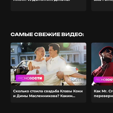
САМЫЕ СВЕЖИЕ ВИДЕО:
15 МИН
Сколько стоила свадьба Клавы Коки
Как Mr. C
и Димы Масленникова? Каким
переверн
получился фит Стаса Михайлова и
шоубиз? И
EMIN?
девушко