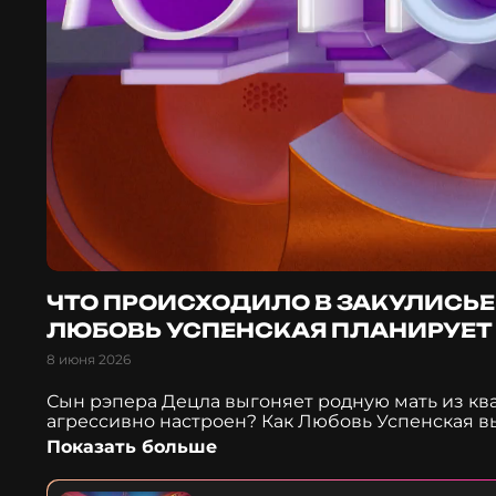
ЧТО ПРОИСХОДИЛО В ЗАКУЛИСЬЕ 
ЛЮБОВЬ УСПЕНСКАЯ ПЛАНИРУЕТ
8 июня 2026
Сын рэпера Децла выгоняет родную мать из кв
агрессивно настроен? Как Любовь Успенская в
певица планирует очередной фит? Что творило
Показать больше
декорации и для чего техперсоналу понадоби
— почему? Что требуют местные жители от пев