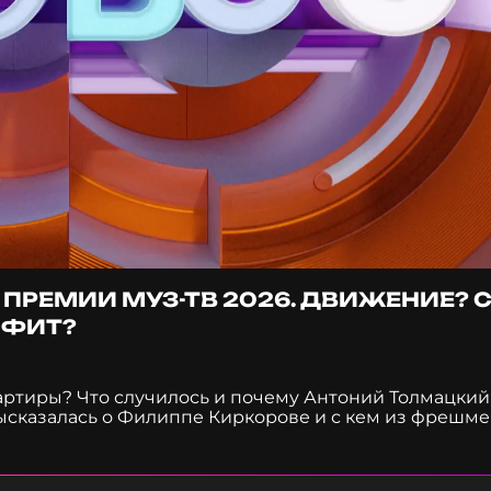
ПРЕМИИ МУЗ-ТВ 2026. ДВИЖЕНИЕ? С
 ФИТ?
артиры? Что случилось и почему Антоний Толмацкий
ысказалась о Филиппе Киркорове и с кем из фрешм
сь за кулисами Премии МУЗ-ТВ 2026. Движение? Как
лся пылесос? Жители Палермо возмущены свадьбой 
ицы? Как Леонид Каневский стал мемом в Корее и к