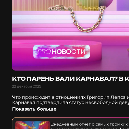
КТО ПАРЕНЬ ВАЛИ КАРНАВАЛ? В
22 декабря 2025
Что происходит в отношениях Григория Лепса 
Карнавал подтвердила статус несвободной деву
очередной клип. Саундтреком к какому фильму 
Показать больше
киноэкранах? Эти и многие другие новости — п
Ежедневный отчет о самых громких