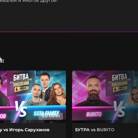
тивалей и многое другое!
:
69 МИН
ly vs Игорь Саруханов
5УТРА vs BURITO