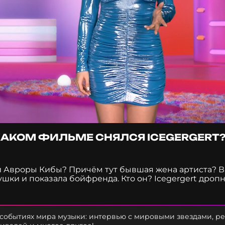
 КАКОМ ФИЛЬМЕ СНЯЛСЯ ICEGERGERT
и Авроры Кибы? Причём тут бывшая жена артиста? В
шки и показала бойфренда. Кто он? Icegergert дроп
станет этот сингл? Неужели молодой рэпер появится
рямо сейчас. Приятного просмотра.
 событиях мира музыки: интервью с мировыми звездами, р