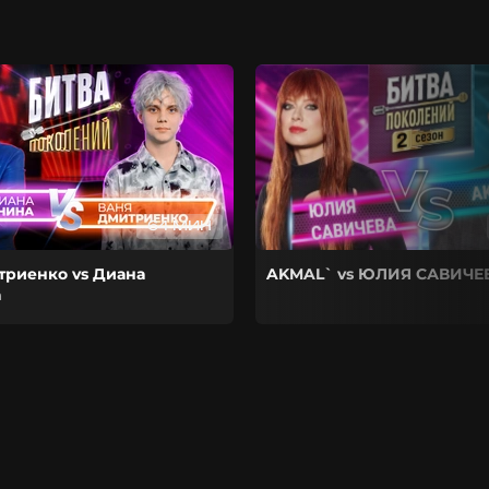
64 МИН
триенко vs Диана
AKMAL` vs ЮЛИЯ САВИЧЕ
а