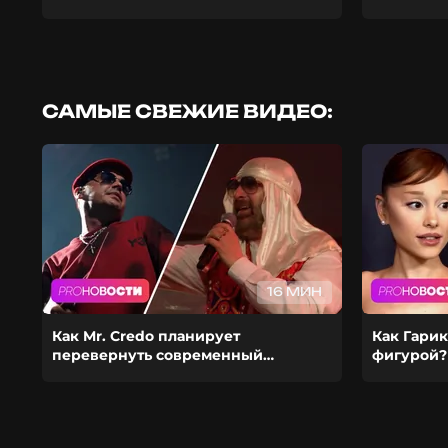
САМЫЕ СВЕЖИЕ ВИДЕО:
16 МИН
Как Mr. Credo планирует
Как Гарик
перевернуть современный
фигурой?
шоубиз? Из-за чего Гуф расстался с
ставит ка
девушкой?