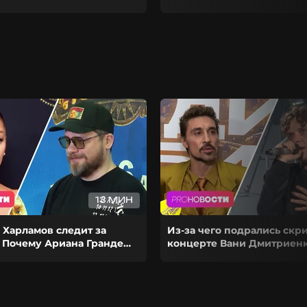
13 МИН
 Харламов следит за
Из-за чего подрались скр
 Почему Ариана Гранде
концерте Вани Дмитриенк
рьеру на паузу?
выступил на сольнике Ди
Билана?