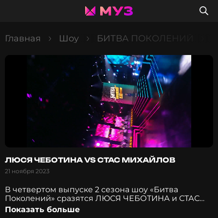
Главная
Шоу
БИТВА ПОКОЛЕНИЙ
В
ЛЮСЯ ЧЕБОТИНА VS СТАС МИХАЙЛОВ
21 ноября 2023
В четвертом выпуске 2 сезона шоу «Битва
Поколений» сразятся ЛЮСЯ ЧЕБОТИНА и СТАС
МИХАЙЛОВ. Кто смог одержать победу? Как
Показать больше
оценили Валя Карнавал, Денис Кукояка, Карина