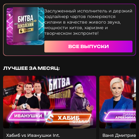
Кросс, Влад Сташевский, Татьяна Тур и Виктор
Дробыш выступления звёзд? Это вы узнаете
Заслуженный исполнитель и дерзкий
прямо сейчас.
хэдлайнер чартов померяются
силами в качестве живого звука,
мощности хитов, харизме и
творческом экспромте!
ВСЕ ВЫПУСКИ
ЛУЧШЕЕ ЗА МЕСЯЦ:
67 МИН
Хабиб vs Иванушки Int.
Ваня Дмитриен