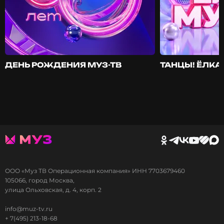
ДЕНЬ РОЖДЕНИЯ МУЗ-ТВ
ТАНЦЫ! ЁЛКА!
ООО «Муз ТВ Операционная компания» ИНН 7703679460
105066, город Москва,
улица Ольховская, д. 4, корп. 2
info@muz-tv.ru
+ 7(495) 213-18-68