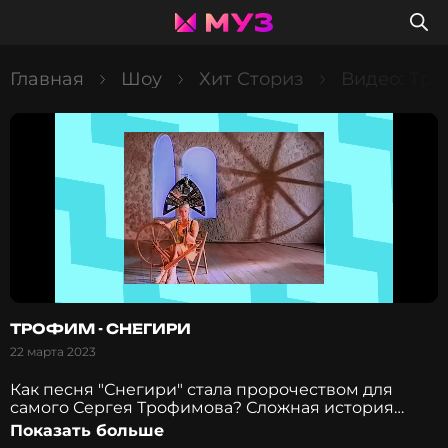
Главная
Шоу
Хит Сториз
Видео: Тро
ТРОФИМ - СНЕГИРИ
22 марта 2023
Как песня "Снегири" стала пророчеством для
самого Сергея Трофимова? Сложная история
любви - почему этот хит так нравится мужчинам?
Показать больше
Что связывает Трофима и вдову Александра