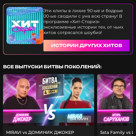
Абдулова? Как оценят профессионалы игру
актеров клипа "Снегири"? Зачем Моя Мишель
Эти клипы в лихие 90-ые и бодрые
хотела скопировать сюжет клипа Сергея
00-ые сводили с ума всю страну! В
Трофимова? Почему "Снегири" звучат на каждом
программе «Хит-Сториз»
концерте "Каспийского груза"? Все тайны и
эксклюзивные истории тех, от чьих
интересные факты, о которых вы не знали про
хитов сотрясался шоубиз!
известный хит "Снегири" Трофима в новом
выпуске "Хит Сториз"!хит-
ИСТОРИИ ДРУГИХ ХИТОВ
ВСЕ ВЫПУСКИ БИТВЫ ПОКОЛЕНИЙ:
64 МИН
MIRAVI vs ДОМИНИК ДЖОКЕР
5sta Family vs 