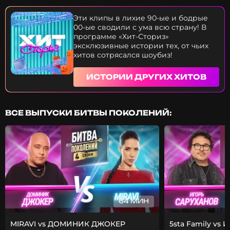
фрешменов? В программе «Хит- Сториз»
эксклюзивные истории тех, от чьих хитов
Эти клипы в лихие 90-ые и бодрые
сотрясался шоубиз! Узнайте историю песни «Буду
00-ые сводили с ума всю страну! В
я любить» группы «Сливки».
программе «Хит-Сториз»
эксклюзивные истории тех, от чьих
хитов сотрясался шоубиз!
ИСТОРИИ ДРУГИХ ХИТОВ
ВСЕ ВЫПУСКИ БИТВЫ ПОКОЛЕНИЙ:
64 МИН
MIRAVI vs ДОМИНИК ДЖОКЕР
5sta Family vs 