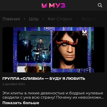
Главная
Шоу
Хит Сториз
Видео: Гру
ГРУППА «СЛИВКИ» — БУДУ Я ЛЮБИТЬ
2 декабря 2024
Эти клипы в лихие девяностые и бодрые нулевые
сводили с ума всю страну! Почему их невозможно
забыть до сих пор? И смогут ли они сейчас
Показать больше
составить конкуренцию новомодным видео