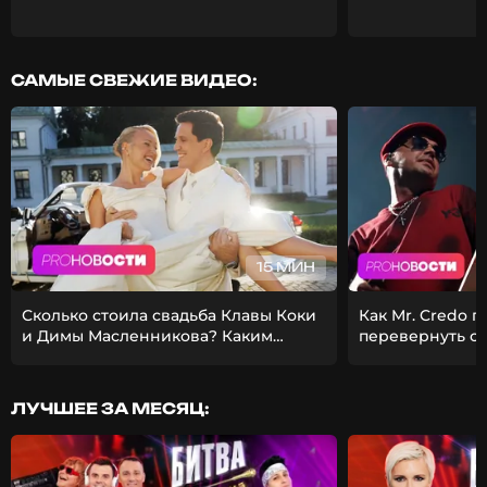
САМЫЕ СВЕЖИЕ ВИДЕО:
15 МИН
Сколько стоила свадьба Клавы Коки
Как Mr. Credo 
и Димы Масленникова? Каким
перевернуть с
получился фит Стаса Михайлова и
Из-за чего Гуф 
EMIN?
девушкой?
ЛУЧШЕЕ ЗА МЕСЯЦ: