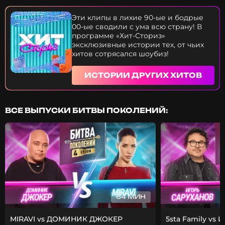
фрешменов? В программе «Хит- Сториз»
эксклюзивные истории тех, от чьих хитов
Эти клипы в лихие 90-ые и бодрые
сотрясался шоубиз! Узнайте историю хита группы
00-ые сводили с ума всю страну! В
Лицей – Осень.
программе «Хит-Сториз»
эксклюзивные истории тех, от чьих
хитов сотрясался шоубиз!
ИСТОРИИ ДРУГИХ ХИТОВ
ВСЕ ВЫПУСКИ БИТВЫ ПОКОЛЕНИЙ:
64 МИН
MIRAVI vs ДОМИНИК ДЖОКЕР
5sta Family vs 