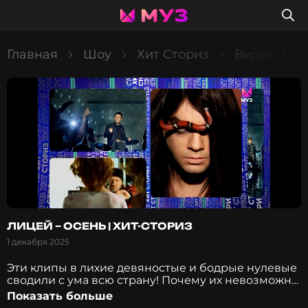
Главная
Шоу
Хит Сториз
Видео: Лиц
ЛИЦЕЙ – ОСЕНЬ | ХИТ-СТОРИЗ
1 декабря 2025
Эти клипы в лихие девяностые и бодрые нулевые
сводили с ума всю страну! Почему их невозможно
забыть до сих пор? И смогут ли они сейчас
Показать больше
составить конкуренцию новомодным видео