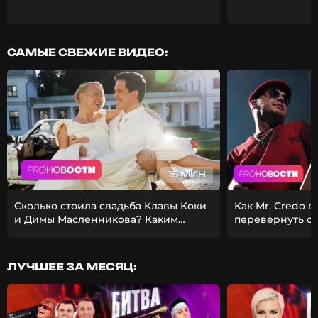
САМЫЕ СВЕЖИЕ ВИДЕО:
15 МИН
Сколько стоила свадьба Клавы Коки
Как Mr. Credo 
и Димы Масленникова? Каким
перевернуть с
получился фит Стаса Михайлова и
Из-за чего Гуф 
EMIN?
девушкой?
ЛУЧШЕЕ ЗА МЕСЯЦ: