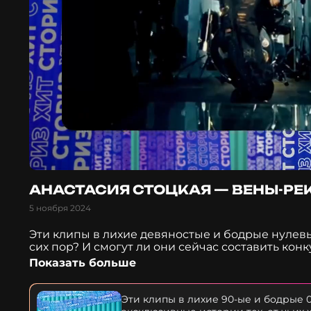
АНАСТАСИЯ СТОЦКАЯ — ВЕНЫ-РЕ
5 ноября 2024
Эти клипы в лихие девяностые и бодрые нулевы
сих пор? И смогут ли они сейчас составить к
Сториз» эксклюзивные истории тех, от чьих хи
Показать больше
Стоцкой «Вены-реки».
Эти клипы в лихие 90-ые и бодрые 