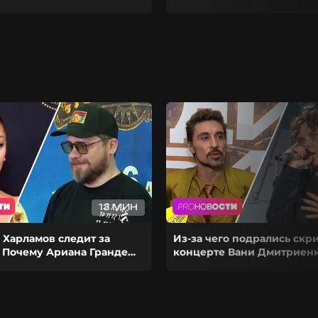
13 МИН
 Харламов следит за
Из-за чего подрались скр
 Почему Ариана Гранде
концерте Вани Дмитриенк
рьеру на паузу?
выступил на сольнике Ди
Билана?