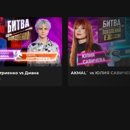
64 МИН
триенко vs Диана
AKMAL` vs ЮЛИЯ САВИЧЕ
а