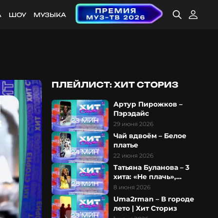
А
ШОУ
МУЗЫКА
ПЛЕЙЛИСТ: ХИТ СТОРИЗ
Артур Пирожков –
Пэрэдайс
23 МИН
29 июня 2026
Чай вдвоём – Белое
платье
24 МИН
22 июня 2026
Татьяна Буланова – 3
хита: «Не плачь»,
25 МИН
«Старшая сестра» и
8 июня 2026
«Колыбельная»
Uma2rman – В городе
лето | Хит Сториз
23 МИН