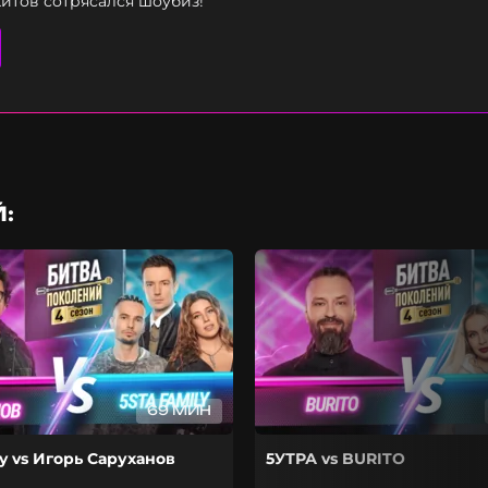
хитов сотрясался шоубиз!
:
69 МИН
ly vs Игорь Саруханов
5УТРА vs BURITO