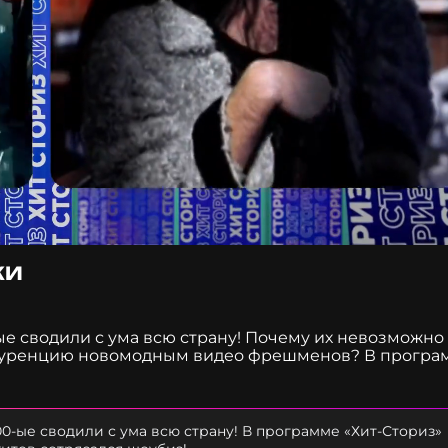
КИ
е сводили с ума всю страну! Почему их невозможно
онкуренцию новомодным видео фрешменов? В програм
тов сотрясался шоубиз! Узнайте историю трека Анаст
00-ые сводили с ума всю страну! В программе «Хит-Сториз»