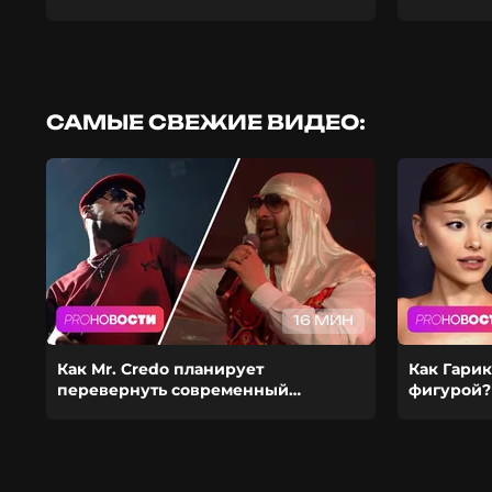
САМЫЕ СВЕЖИЕ ВИДЕО:
16 МИН
Как Mr. Credo планирует
Как Гарик
перевернуть современный
фигурой?
шоубиз? Из-за чего Гуф расстался с
ставит ка
девушкой?