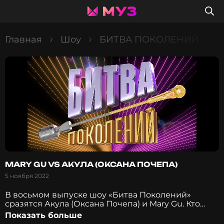
Главная
Шоу
БИТВА ПОКОЛЕНИЙ
В
MARY GU VS АКУЛА (ОКСАНА ПОЧЕПА)
5 ноября 2022
В восьмом выпуске шоу «Битва Поколений»
сразятся Акула (Оксана Почепа) и Mary Gu. Кто
сможет одержать победу? Как оценили Лариса
Показать больше
Долина, Виктор Дробыш, Катя IOWA, DAVA, Mia