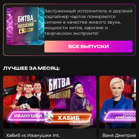
Boyka, ST выступления исполнительниц? Это вы
узнаете прямо сейчас.
Заслуженный исполнитель и дерзкий
хэдлайнер чартов померяются
силами в качестве живого звука,
мощности хитов, харизме и
творческом экспромте!
ВСЕ ВЫПУСКИ
ЛУЧШЕЕ ЗА МЕСЯЦ:
67 МИН
Хабиб vs Иванушки Int.
Ваня Дмитриен