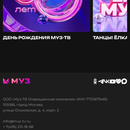
ДЕНЬ РОЖДЕНИЯ МУЗ-ТВ
ТАНЦЫ! ЁЛКА!
ООО «Муз ТВ Операционная компания» ИНН 7703679460
105066, город Москва,
улица Ольховская, д. 4, корп. 2
info@muz-tv.ru
+ 7(495) 213-18-68