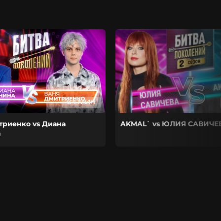
64 МИН
триенко vs Диана
AKMAL` vs ЮЛИЯ САВИЧЕ
а