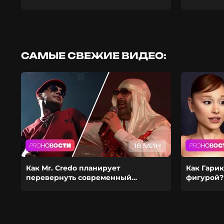
САМЫЕ СВЕЖИЕ ВИДЕО:
16 МИН
Как Mr. Credo планирует
Как Гарик
перевернуть современный
фигурой?
шоубиз? Из-за чего Гуф расстался с
ставит ка
девушкой?