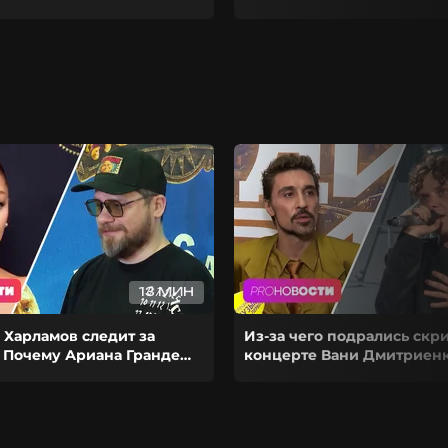
13 МИН
 Харламов следит за
Из-за чего подрались скр
 Почему Ариана Гранде
концерте Вани Дмитриенк
рьеру на паузу?
выступил на сольнике Ди
Билана?