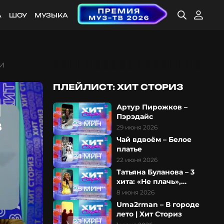
А
ШОУ
МУЗЫКА
и
ПЛЕЙЛИСТ: ХИТ СТОРИЗ
Артур Пирожков –
Пэрэдайс
23 МИН
29 июня 2026
Чай вдвоём – Белое
платье
24 МИН
22 июня 2026
Татьяна Буланова – 3
хита: «Не плачь»,
25 МИН
«Старшая сестра» и
8 июня 2026
«Колыбельная»
Uma2rman – В городе
лето | Хит Сториз
23 МИН