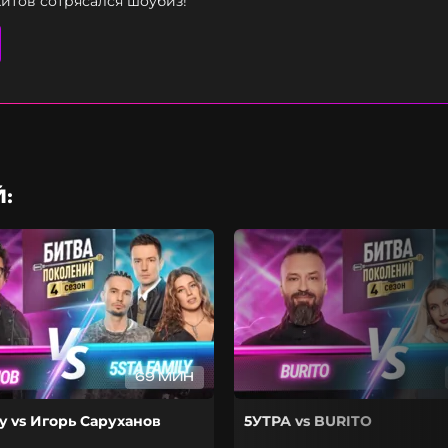
хитов сотрясался шоубиз!
:
69 МИН
ly vs Игорь Саруханов
5УТРА vs BURITO