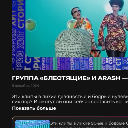
ГРУППА «БЛЕСТЯЩИЕ» И ARASH 
9 декабря 2024
Эти клипы в лихие девяностые и бодрые нулевы
сих пор? И смогут ли они сейчас составить к
Сториз» эксклюзивные истории тех, от чьих хи
Показать больше
сказки» Группа «Блестящие» и Arash.
Эти клипы в лихие 90-ые и бодрые 