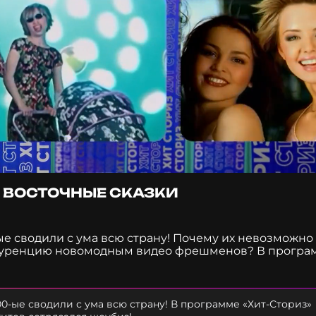
— ВОСТОЧНЫЕ СКАЗКИ
е сводили с ума всю страну! Почему их невозможно
онкуренцию новомодным видео фрешменов? В програм
тов сотрясался шоубиз! Узнайте историю песни «Вос
00-ые сводили с ума всю страну! В программе «Хит-Сториз»