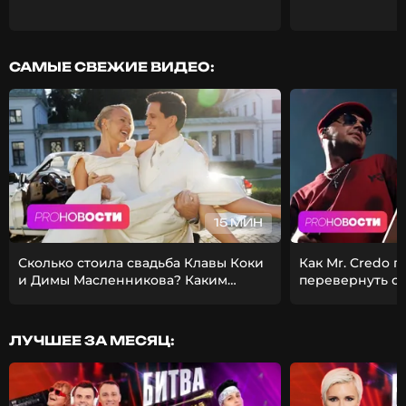
САМЫЕ СВЕЖИЕ ВИДЕО:
15 МИН
Сколько стоила свадьба Клавы Коки
Как Mr. Credo 
и Димы Масленникова? Каким
перевернуть с
получился фит Стаса Михайлова и
Из-за чего Гуф 
EMIN?
девушкой?
ЛУЧШЕЕ ЗА МЕСЯЦ: