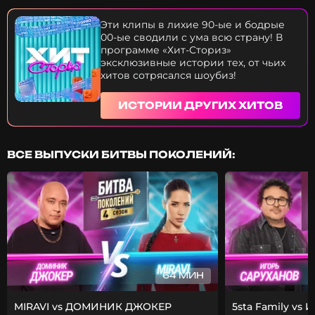
NLO? Что за похабные фантазии зашифрованы в
строчках хита? Из-за чего продюсер Акулы Сергей
Эти клипы в лихие 90-ые и бодрые
Жуков мог расторгнуть с ней контракт? Как
00-ые сводили с ума всю страну! В
шестой размер груди артистки чуть не
программе «Хит-Сториз»
парализовал съемки клипа? Почему фанаты BMW
эксклюзивные истории тех, от чьих
не любят этот хит? Только на МУЗ в новой серии
хитов сотрясался шоубиз!
проекта "Хит Сториз" пришла пора узнать, ну
зачем же такая любовь! Вперед - в прошлое!
ИСТОРИИ ДРУГИХ ХИТОВ
ВСЕ ВЫПУСКИ БИТВЫ ПОКОЛЕНИЙ:
64 МИН
MIRAVI vs ДОМИНИК ДЖОКЕР
5sta Family vs 