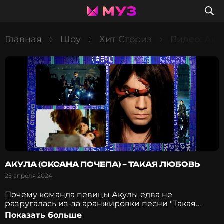
Главная
Шоу
Хит Сториз
Видео: Аку
АКУЛА (ОКСАНА ПОЧЕПА) – ТАКАЯ ЛЮБОВЬ
25 апреля 2024
Почему команда певицы Акулы едва не
разругалась из-за аранжировки песни "Такая
любовь"? Как "небесные силы" помогли гитаристу
Показать больше
во время записи? Каким образом хит связан с