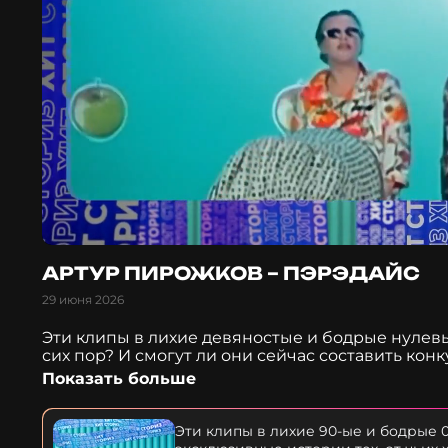
АРТУР ПИРОЖКОВ – ПЭРЭДАЙС
29 июня 2026
Эти клипы в лихие девяностые и бодрые нулевы
сих пор? И смогут ли они сейчас составить к
Сториз» эксклюзивные истории тех, от чьих хит
Показать больше
Пирожкова – Пэрэдайс.
Эти клипы в лихие 90-ые и бодрые 