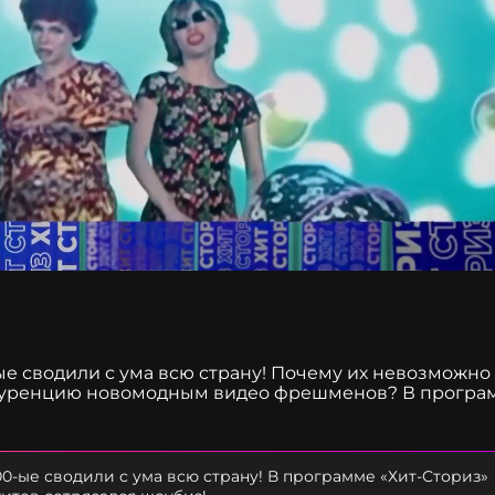
е сводили с ума всю страну! Почему их невозможно
онкуренцию новомодным видео фрешменов? В програ
ов сотрясался шоубиз! Узнайте историю хита Артура
00-ые сводили с ума всю страну! В программе «Хит-Сториз»