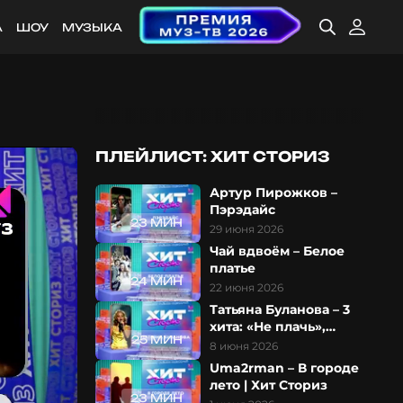
А
ШОУ
МУЗЫКА
ПЛЕЙЛИСТ: ХИТ СТОРИЗ
Артур Пирожков –
Пэрэдайс
23 МИН
29 июня 2026
Чай вдвоём – Белое
платье
24 МИН
22 июня 2026
Татьяна Буланова – 3
хита: «Не плачь»,
25 МИН
«Старшая сестра» и
8 июня 2026
«Колыбельная»
Uma2rman – В городе
лето | Хит Сториз
23 МИН