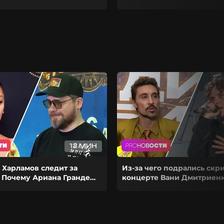
13 МИН
 Харламов следит за
Из-за чего подрались скр
 Почему Ариана Гранде
концерте Вани Дмитриенк
рьеру на паузу?
выступил на сольнике Ди
Билана?