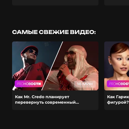
САМЫЕ СВЕЖИЕ ВИДЕО:
16 МИН
Как Mr. Credo планирует
Как Гарик
перевернуть современный
фигурой?
шоубиз? Из-за чего Гуф расстался с
ставит ка
девушкой?