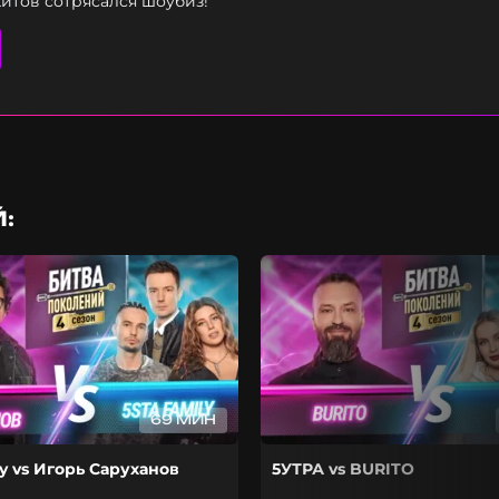
хитов сотрясался шоубиз!
:
69 МИН
ly vs Игорь Саруханов
5УТРА vs BURITO