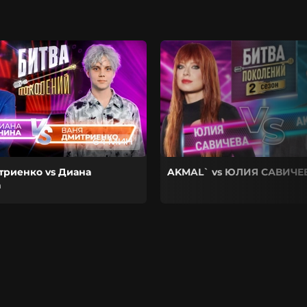
64 МИН
триенко vs Диана
AKMAL` vs ЮЛИЯ САВИЧЕ
а