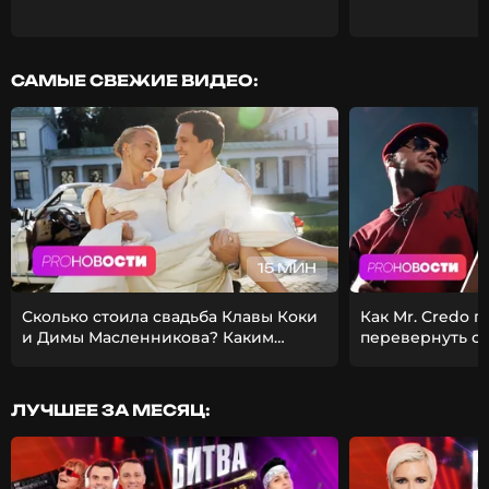
САМЫЕ СВЕЖИЕ ВИДЕО:
15 МИН
Сколько стоила свадьба Клавы Коки
Как Mr. Credo 
и Димы Масленникова? Каким
перевернуть с
получился фит Стаса Михайлова и
Из-за чего Гуф 
EMIN?
девушкой?
ЛУЧШЕЕ ЗА МЕСЯЦ: