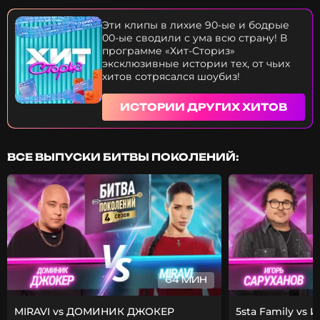
О чем пелось в первой версии припева и откуда
там взялись дамы? Как уговорить композитора
Эти клипы в лихие 90-ые и бодрые
Вячеслава Добрынина написать хит? Почему
00-ые сводили с ума всю страну! В
пикантную сцену клипа Шуфутинского
программе «Хит-Сториз»
переснимали несколько раз? Разрешили бы
эксклюзивные истории тех, от чьих
сейчас шансонье так развязно себя вести в
хитов сотрясался шоубиз!
кабаре? Сколько "милых дам" было в жизни
Михаила Шуфутинского и как он с ними
ИСТОРИИ ДРУГИХ ХИТОВ
знакомился? Почему SHAMAN в детстве исполнял
этот недетский шлягер? Только на МУЗ в новой
серии проекта "Хит Сториз" Михаил Шуфутинский
расскажет про всех своих дам, а мы попробуем
ВСЕ ВЫПУСКИ БИТВЫ ПОКОЛЕНИЙ:
разобраться, что в клипе "За милых дам" правда, а
что - ложь! Вперед в прошлое!
64 МИН
MIRAVI vs ДОМИНИК ДЖОКЕР
5sta Family vs 