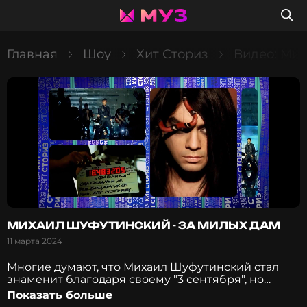
Главная
Шоу
Хит Сториз
Видео: Мих
МИХАИЛ ШУФУТИНСКИЙ - ЗА МИЛЫХ ДАМ
11 марта 2024
Многие думают, что Михаил Шуфутинский стал
знаменит благодаря своему "3 сентября", но
народная слава пришла к нему благодаря хиту "За
Показать больше
милых дам". Что появилось раньше - тост или хит?