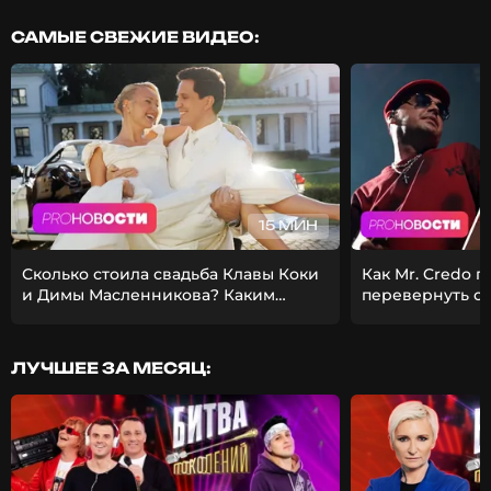
САМЫЕ СВЕЖИЕ ВИДЕО:
15 МИН
Сколько стоила свадьба Клавы Коки
Как Mr. Credo 
и Димы Масленникова? Каким
перевернуть с
получился фит Стаса Михайлова и
Из-за чего Гуф 
EMIN?
девушкой?
ЛУЧШЕЕ ЗА МЕСЯЦ: