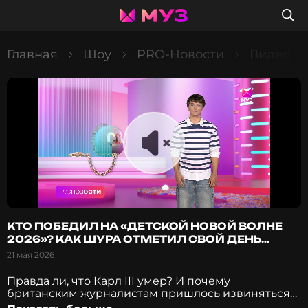
Главная
Шоу
PRO-Новости
Видео: К
КТО ПОБЕДИЛ НА «ДЕТСКОЙ НОВОЙ ВОЛНЕ
2026»? КАК ШУРА ОТМЕТИЛ СВОЙ ДЕНЬ
РОЖДЕНИЯ?
21 мая 2026
Правда ли, что Карл III умер? И почему
британским журналистам пришлось извиняться
за публикацию этой новости? Олег Газманов