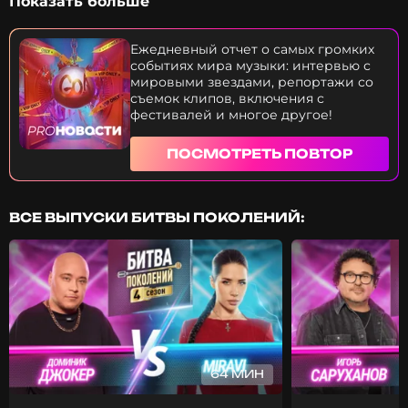
Показать больше
угодил в суд — что случилось и в чём он обвиняет
своего бывшего концертного директора? Кто
победил в песенном конкурсе? По каким
Ежедневный отчет о самых громких
критериям Люся Чеботина и Алсу судили детей?
событиях мира музыки: интервью с
И почему Игорь Матвиенко считает, что такие
мировыми звездами, репортажи со
состязания портят детскую психику? Что Шура
съемок клипов, включения с
сделал ради собачки и как исполнитель, поющий
фестивалей и многое другое!
про добро, отметил 51-й день рождения?
ПОСМОТРЕТЬ ПОВТОР
ВСЕ ВЫПУСКИ БИТВЫ ПОКОЛЕНИЙ:
64 МИН