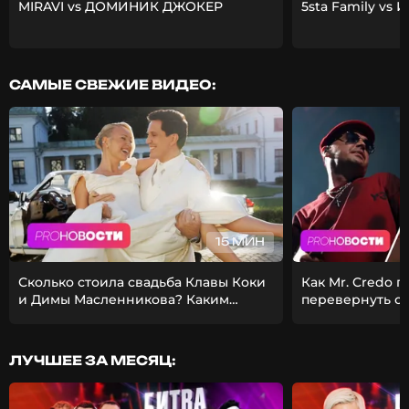
MIRAVI vs ДОМИНИК ДЖОКЕР
5sta Family vs 
САМЫЕ СВЕЖИЕ ВИДЕО:
15 МИН
Сколько стоила свадьба Клавы Коки
Как Mr. Credo 
и Димы Масленникова? Каким
перевернуть с
получился фит Стаса Михайлова и
Из-за чего Гуф 
EMIN?
девушкой?
ЛУЧШЕЕ ЗА МЕСЯЦ: