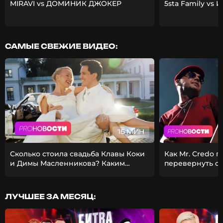
MIRAVI vs ДОМИНИК ДЖОКЕР
5sta Family vs 
САМЫЕ СВЕЖИЕ ВИДЕО:
15 МИН
Сколько стоила свадьба Клавы Коки
Как Mr. Credo 
и Димы Масленникова? Каким
перевернуть с
получился фит Стаса Михайлова и
Из-за чего Гуф 
EMIN?
девушкой?
ЛУЧШЕЕ ЗА МЕСЯЦ: