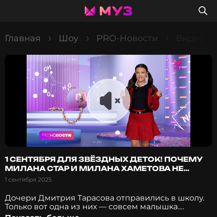
Главная
Шоу
PRO-Новости
Видео: 1
1 СЕНТЯБРЯ ДЛЯ ЗВЁЗДНЫХ ДЕТОК! ПОЧЕМУ
МИЛАНА СТАР И МИЛАНА ХАМЕТОВА НЕ
ПОШЛИ В ШКОЛУ?
1 сентября 2025
Дочери Дмитрия Тарасова отправились в школу.
Только вот одна из них — совсем малышка.
Почему родители решили оправить ее в первый