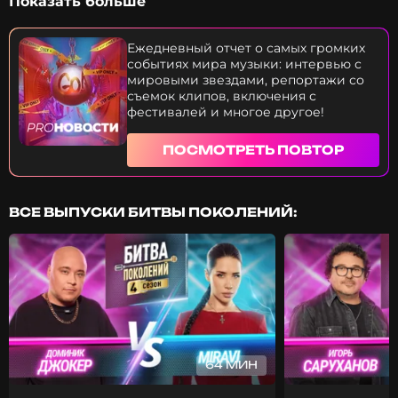
Показать больше
класс в таком раннем возрасте? Песня "Лесной
олень" — уже не та. Кто решил перепеть
легендарный трек? И зачем "Крылатые качели" и
Ежедневный отчет о самых громких
другие культовые бэнгеры выпустили в новой
событиях мира музыки: интервью с
аранжировке? Кто из мастодонтов российского
мировыми звездами, репортажи со
шоу-бизнеса испортил ни один школьный
съемок клипов, включения с
дневник, чтобы скрыть оценки от родителей? Что
фестивалей и многое другое!
Milana Star думает о песне "Школьная пора"
Татьяны Овсиенко?
ПОСМОТРЕТЬ ПОВТОР
ВСЕ ВЫПУСКИ БИТВЫ ПОКОЛЕНИЙ:
64 МИН