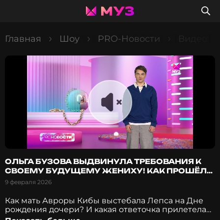
Главная
Шоу
PRO-Новости
Видео: О
ОЛЬГА БУЗОВА ВЫДВИНУЛА ТРЕБОВАНИЯ К
СВОЕМУ БУДУЩЕМУ ЖЕНИХУ! КАК ПРОШЁЛ
КОНЦЕРТ BIG LOVE SHOW 2026?
9 февраля 2026
Как мать Авроры Кибы выстебала Лепса на Дне
рождения дочери? И какая ответочка прилетела
от Григория Лепса? Ольга Бузова выдвинула