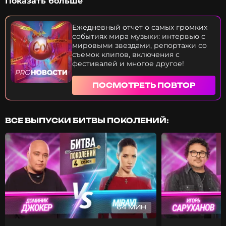
Показать больше
требования к своему будущему жениху. Какой
базовый минимум для мужчин у поющей
телеведущей? И нужен ли ей штамп в паспорте?
Ежедневный отчет о самых громких
Юбилейный концерт Аниты Цой чуть не
событиях мира музыки: интервью с
провалился. Что случилось с костюмами певицы?
мировыми звездами, репортажи со
И что повергло в шок Филиппа Киркорова? Super
съемок клипов, включения с
Bowl на суперхайпе. За что захейтили Леди Гагу?
фестивалей и многое другое!
Как Педро Паскаль угодил в подтанцовку? И
почему Дональд Трамп опять недоволен?
ПОСМОТРЕТЬ ПОВТОР
ВСЕ ВЫПУСКИ БИТВЫ ПОКОЛЕНИЙ:
64 МИН