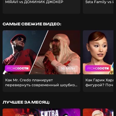
MIRAVI vs ДОМИНИК ДЖОКЕР
5sta Family vs 
САМЫЕ СВЕЖИЕ ВИДЕО:
16 МИН
Как Mr. Credo планирует
Как Гарик Харл
перевернуть современный шоубиз?
фигурой? Поче
Из-за чего Гуф расстался с
ставит карьеру
девушкой?
ЛУЧШЕЕ ЗА МЕСЯЦ: