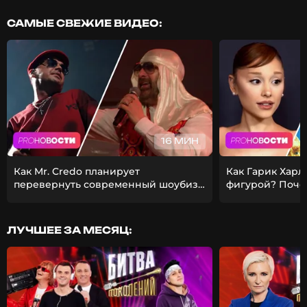
САМЫЕ СВЕЖИЕ ВИДЕО:
16 МИН
Как Mr. Credo планирует
Как Гарик Харл
перевернуть современный шоубиз?
фигурой? Поче
Из-за чего Гуф расстался с
ставит карьеру
девушкой?
ЛУЧШЕЕ ЗА МЕСЯЦ: