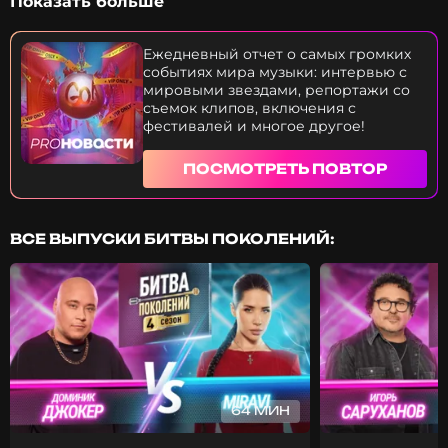
Показать больше
преподаватели? Леонид Агутин провёл гендер-
пати на своём сольнике — кого ждут будущие
родители? Джефф Безос женился! Сколько стоит
Ежедневный отчет о самых громких
помолвочное кольцо его новоиспечённой
событиях мира музыки: интервью с
супруги? Эти и многие другие новости — прямо
мировыми звездами, репортажи со
сейчас. Приятного просмотра!
съемок клипов, включения с
фестивалей и многое другое!
ПОСМОТРЕТЬ ПОВТОР
ВСЕ ВЫПУСКИ БИТВЫ ПОКОЛЕНИЙ:
64 МИН