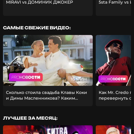
MIRAVI vs ДОМИНИК ДЖОКЕР
5sta Family vs 
САМЫЕ СВЕЖИЕ ВИДЕО:
15 МИН
Сколько стоила свадьба Клавы Коки
Как Mr. Credo 
и Димы Масленникова? Каким
перевернуть с
получился фит Стаса Михайлова и
Из-за чего Гуф 
EMIN?
девушкой?
ЛУЧШЕЕ ЗА МЕСЯЦ: