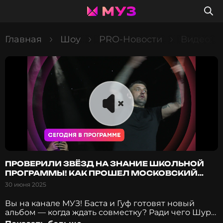
Главная
Шоу
PRO-Новости
Видео: 
ПРОВЕРИЛИ ЗВЁЗД НА ЗНАНИЕ ШКОЛЬНОЙ
ПРОГРАММЫ! КАК ПРОШЕЛ МОСКОВСКИЙ
ВЫПУСКНОЙ?
30 июня 2025
Вы на канале МУЗ! Баста и Гуф готовят новый
альбом — когда ждать совместку? Ради чего Шура
бросил учёбу? Почему Люсю Чеботину хейтили