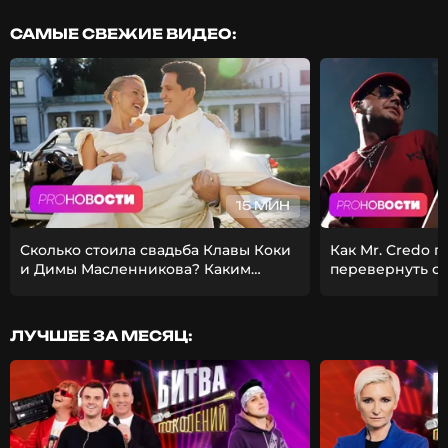
САМЫЕ СВЕЖИЕ ВИДЕО:
15 МИН
Сколько стоила свадьба Клавы Коки
Как Mr. Credo 
и Димы Масленникова? Каким
перевернуть с
получился фит Стаса Михайлова и
Из-за чего Гуф 
EMIN?
девушкой?
ЛУЧШЕЕ ЗА МЕСЯЦ: