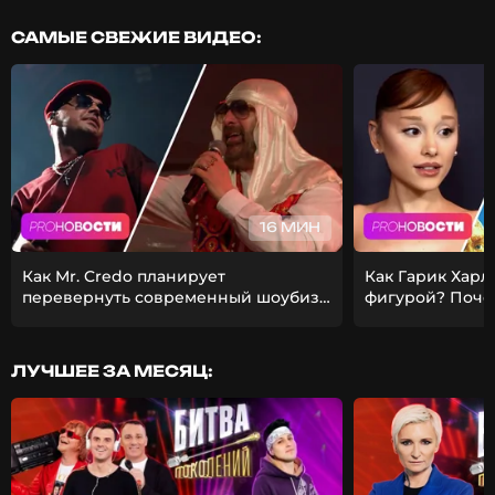
САМЫЕ СВЕЖИЕ ВИДЕО:
16 МИН
Как Mr. Credo планирует
Как Гарик Харл
перевернуть современный шоубиз?
фигурой? Поче
Из-за чего Гуф расстался с
ставит карьеру
девушкой?
ЛУЧШЕЕ ЗА МЕСЯЦ: