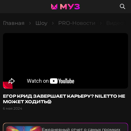
Главная
Шоу
PRO-Новости
Видео: 
ЕГОР КРИД ЗАВЕРШАЕТ КАРЬЕРУ? NILETTO НЕ
МОЖЕТ ХОДИТЬ😱
6 мая 2024
Ежедневный отчет о самых громких