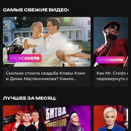
САМЫЕ СВЕЖИЕ ВИДЕО:
15 МИН
Сколько стоила свадьба Клавы Коки
Как Mr. Credo 
и Димы Масленникова? Каким
перевернуть с
получился фит Стаса Михайлова и
Из-за чего Гуф 
EMIN?
девушкой?
ЛУЧШЕЕ ЗА МЕСЯЦ: