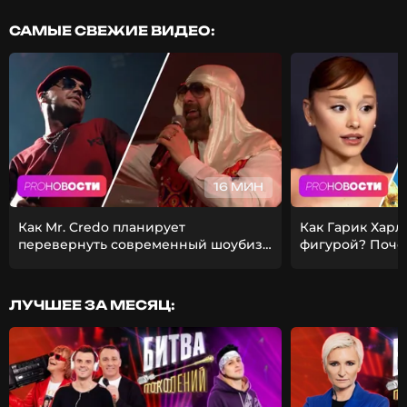
САМЫЕ СВЕЖИЕ ВИДЕО:
16 МИН
Как Mr. Credo планирует
Как Гарик Харл
перевернуть современный шоубиз?
фигурой? Поче
Из-за чего Гуф расстался с
ставит карьеру
девушкой?
ЛУЧШЕЕ ЗА МЕСЯЦ: