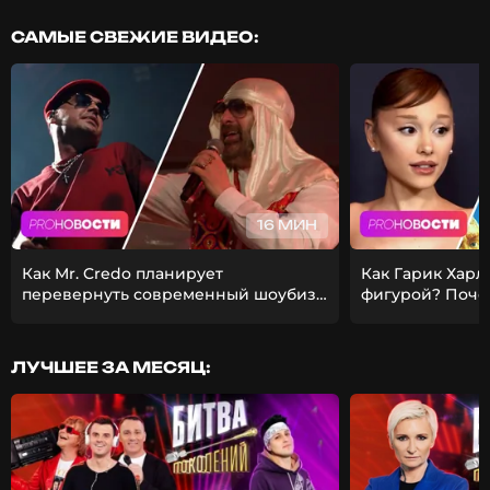
САМЫЕ СВЕЖИЕ ВИДЕО:
16 МИН
Как Mr. Credo планирует
Как Гарик Харл
перевернуть современный шоубиз?
фигурой? Поче
Из-за чего Гуф расстался с
ставит карьеру
девушкой?
ЛУЧШЕЕ ЗА МЕСЯЦ: