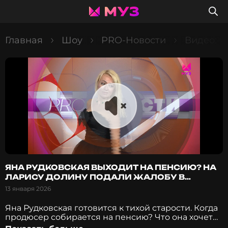
Главная
Шоу
PRO-Новости
Видео: Я
ЯНА РУДКОВСКАЯ ВЫХОДИТ НА ПЕНСИЮ? НА
ЛАРИСУ ДОЛИНУ ПОДАЛИ ЖАЛОБУ В
ПРОКУРАТУРУ!
13 января 2026
Яна Рудковская готовится к тихой старости. Когда
продюсер собирается на пенсию? Что она хочет
успеть до этого момента? Шура бастует против