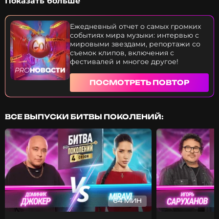
Показать больше
технологий. Сколько стоит его мобильник? На что
артист готов тратить баснословные суммы? Кайли
Дженнер и Тимоти Шаламе тайно поженились?
Ежедневный отчет о самых громких
Как вскрылась правда? Из-за чего на Ларису
событиях мира музыки: интервью с
Долину подали жалобу в прокуратуру? Эти и
мировыми звездами, репортажи со
многие другие новости — прямо сейчас.
съемок клипов, включения с
Приятного просмотра.
фестивалей и многое другое!
ПОСМОТРЕТЬ ПОВТОР
ВСЕ ВЫПУСКИ БИТВЫ ПОКОЛЕНИЙ:
64 МИН