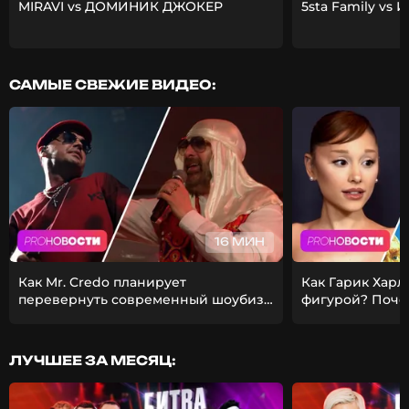
MIRAVI vs ДОМИНИК ДЖОКЕР
5sta Family vs 
САМЫЕ СВЕЖИЕ ВИДЕО:
16 МИН
Как Mr. Credo планирует
Как Гарик Харл
перевернуть современный шоубиз?
фигурой? Поче
Из-за чего Гуф расстался с
ставит карьеру
девушкой?
ЛУЧШЕЕ ЗА МЕСЯЦ: