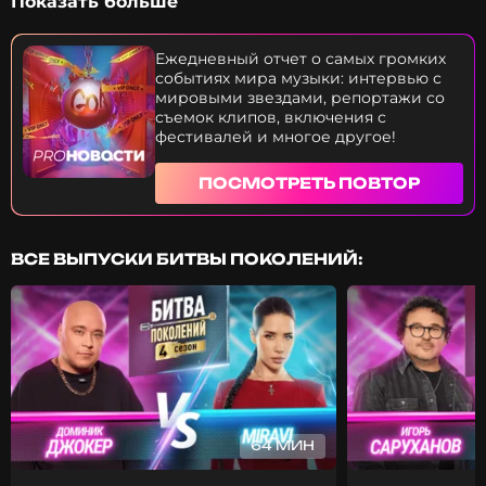
Показать больше
Егор Крид подкатывал к Ольге Серябкиной — с
кем из артистов встречалась певица? Ольга
Бузова готовится к свадьбе — когда роспись и
Ежедневный отчет о самых громких
ЗАГС? Почему SHAMAN не горит желанием
событиях мира музыки: интервью с
знакомиться с конкурсантами «Интервидения»?
мировыми звездами, репортажи со
За что Григорий Лепс вытолкал тинейджера со
съемок клипов, включения с
сцены? Эти и многие другие новости — прямо
фестивалей и многое другое!
сейчас. Приятного просмотра!
ПОСМОТРЕТЬ ПОВТОР
ВСЕ ВЫПУСКИ БИТВЫ ПОКОЛЕНИЙ:
64 МИН