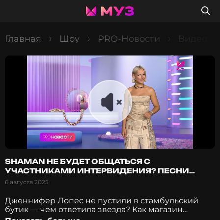
Главная
Шоу
PRO-Новости
Видео: 
SHAMAN НЕ БУДЕТ ОБЩАТЬСЯ С
УЧАСТНИКАМИ ИНТЕРВИДЕНИЯ? ПЕСНИ
НАДЕЖДЫ КАДЫШЕВОЙ ПРИВОДЯТ К
6 августа 2025
РАЗВОДУ?
Дженнифер Лопес не пустили в стамбульский
бутик — чем ответила звезда? Как магазин
попытался загладить промах своего охранника?