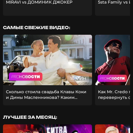
MIRAVI vs ДОМИНИК ДЖОКЕР
5sta Family vs 
САМЫЕ СВЕЖИЕ ВИДЕО:
15 МИН
Сколько стоила свадьба Клавы Коки
Как Mr. Credo 
и Димы Масленникова? Каким
перевернуть с
получился фит Стаса Михайлова и
Из-за чего Гуф 
EMIN?
девушкой?
ЛУЧШЕЕ ЗА МЕСЯЦ: