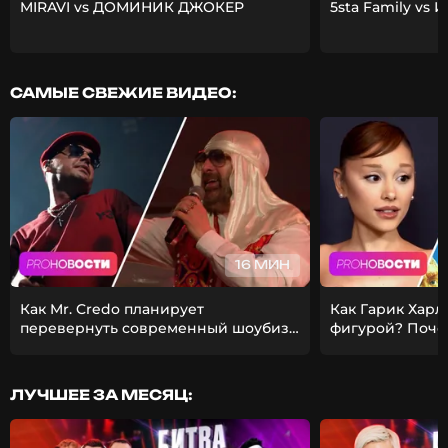
MIRAVI vs ДОМИНИК ДЖОКЕР
5sta Family vs 
САМЫЕ СВЕЖИЕ ВИДЕО:
16 МИН
Как Mr. Credo планирует
Как Гарик Харл
перевернуть современный шоубиз?
фигурой? Поче
Из-за чего Гуф расстался с
ставит карьеру
девушкой?
ЛУЧШЕЕ ЗА МЕСЯЦ: