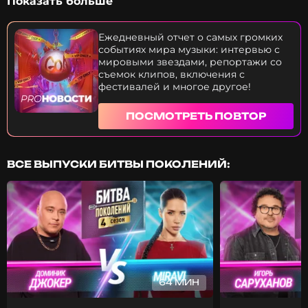
Показать больше
Владимиру Кристовскому исполнилось 50 лет. С
каким поэтом сравнивают фронтмена группы
Uma2rman? Как легендарный бэнд хайпанул
Ежедневный отчет о самых громких
среди зумеров? Какую песню Глюкозы теперь
событиях мира музыки: интервью с
исполняет группа SEREBRO? Эти и многие другие
мировыми звездами, репортажи со
новости — прямо сейчас. Приятного просмотра.
съемок клипов, включения с
фестивалей и многое другое!
ПОСМОТРЕТЬ ПОВТОР
ВСЕ ВЫПУСКИ БИТВЫ ПОКОЛЕНИЙ:
64 МИН