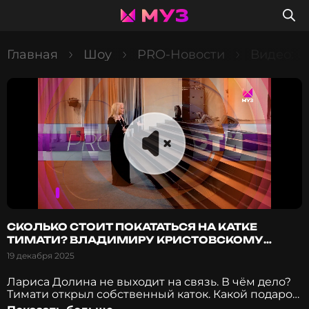
Главная
Шоу
PRO-Новости
Видео: С
СКОЛЬКО СТОИТ ПОКАТАТЬСЯ НА КАТКЕ
ТИМАТИ? ВЛАДИМИРУ КРИСТОВСКОМУ
ИСПОЛНИЛОСЬ 50 ЛЕТ!
19 декабря 2025
Лариса Долина не выходит на связь. В чём дело?
Тимати открыл собственный каток. Какой подарок
многодетный отец хочет на Новый год?