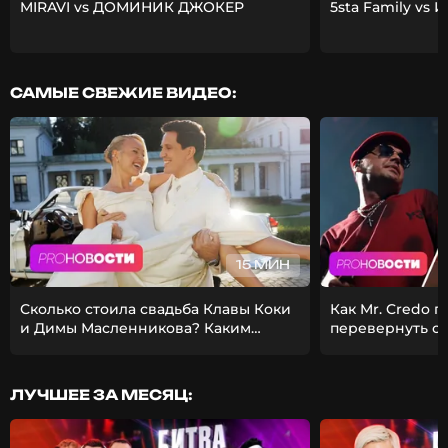
MIRAVI vs ДОМИНИК ДЖОКЕР
5sta Family vs 
САМЫЕ СВЕЖИЕ ВИДЕО:
15 МИН
Сколько стоила свадьба Клавы Коки
Как Mr. Credo 
и Димы Масленникова? Каким
перевернуть с
получился фит Стаса Михайлова и
Из-за чего Гуф 
EMIN?
девушкой?
ЛУЧШЕЕ ЗА МЕСЯЦ: