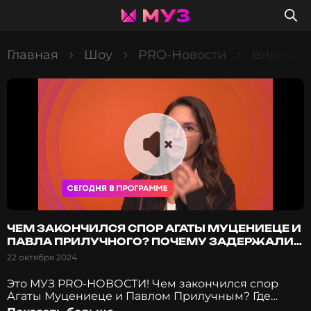
Главная
Шоу
PRO-Новости
Видео: Ч
ЧЕМ ЗАКОНЧИЛСЯ СПОР АГАТЫ МУЦЕНИЕЦЕ И
ПАВЛА ПРИЛУЧНОГО? ПОЧЕМУ ЗАДЕРЖАЛИ
ГЛЮКОЗУ?
22 октября 2024
Это МУЗ PRO-НОВОСТИ! Чем закончился спор
Агаты Муцениеце и Павлом Прилучным? Где
будут жить из дети? Кому из родителей придется