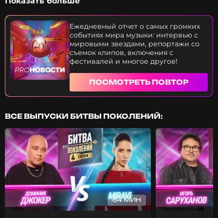
Показать больше
платить алименты? Ани Лорак готовится к
большому сольному шоу. Чем артистка будет
удивлять фанатов? Кто сразится на музыкальном
Ежедневный отчет о самых громких
ринге в новом выпуске шоу "Битва поколений"? В
событиях мира музыки: интервью с
какой скандал снова попала Глюкоза? Эти и
мировыми звездами, репортажи со
многие другие новости прямо сейчас. Приятного
съемок клипов, включения с
просмотра.
фестивалей и многое другое!
ПОСМОТРЕТЬ ПОВТОР
ВСЕ ВЫПУСКИ БИТВЫ ПОКОЛЕНИЙ:
64 МИН