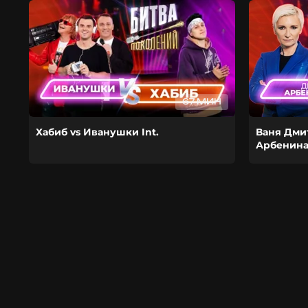
67 МИН
Хабиб vs Иванушки Int.
Ваня Дми
Арбенин