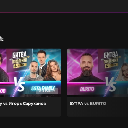
:
69 МИН
ly vs Игорь Саруханов
5УТРА vs BURITO