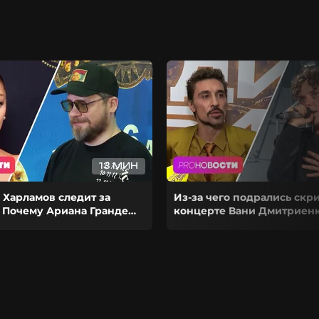
13 МИН
 Харламов следит за
Из-за чего подрались скр
 Почему Ариана Гранде
концерте Вани Дмитриенк
рьеру на паузу?
выступил на сольнике Ди
Билана?