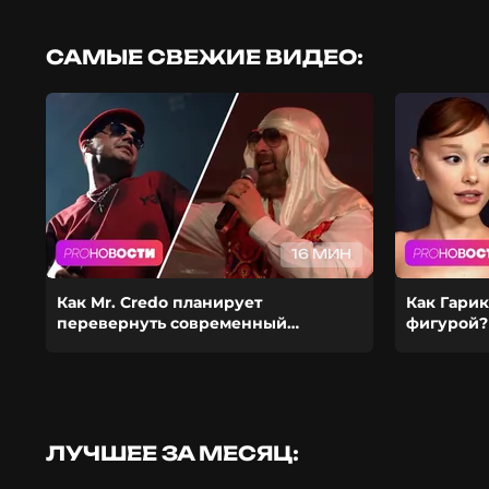
САМЫЕ СВЕЖИЕ ВИДЕО:
16 МИН
Как Mr. Credo планирует
Как Гарик
перевернуть современный
фигурой?
шоубиз? Из-за чего Гуф расстался с
ставит ка
девушкой?
ЛУЧШЕЕ ЗА МЕСЯЦ: