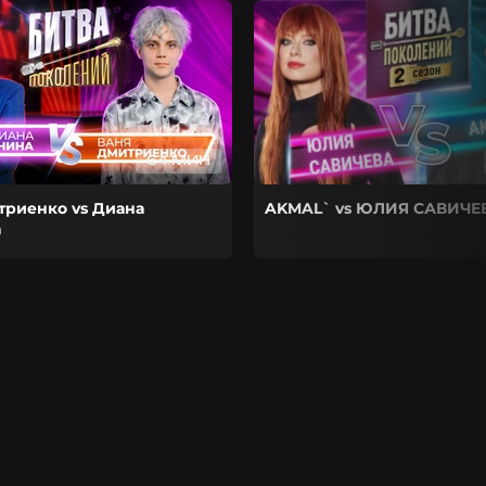
64 МИН
триенко vs Диана
AKMAL` vs ЮЛИЯ САВИЧЕ
а