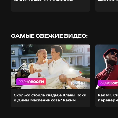
САМЫЕ СВЕЖИЕ ВИДЕО:
15 МИН
Сколько стоила свадьба Клавы Коки
Как Mr. C
и Димы Масленникова? Каким
переверн
получился фит Стаса Михайлова и
шоубиз? И
EMIN?
девушко