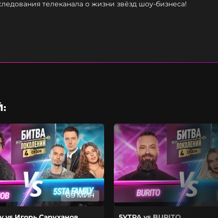
ледования телеканала о жизни звёзд шоу-бизнеса!
:
69 МИН
ly vs Игорь Саруханов
5УТРА vs BURITO