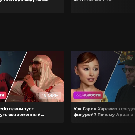
16 МИН
redo планирует
Как Гарик Харламов следи
уть современный
фигурой? Почему Ариана 
з-за чего Гуф расстался с
ставит карьеру на паузу?
й?