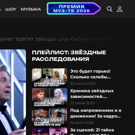
А
ШОУ
МУЗЫКА
денег тратят звёзды шоу-бизнеса после корпо
ПЛЕЙЛИСТ: ЗВЁЗДНЫЕ
РАССЛЕДОВАНИЯ
Это будет горько!
Сколько селебы
38 МИН
платят за свадьбу
30 июня 2026
мечты?
Хроника звёздных
зависимостей.
24 МИН
Обратная сторона
23 июня 2026
славы
Под напряжением и в
движении! За кадром
23 МИН
Премии МУЗ-ТВ 2026
16 июня 2026
За сценой: 21 тайна