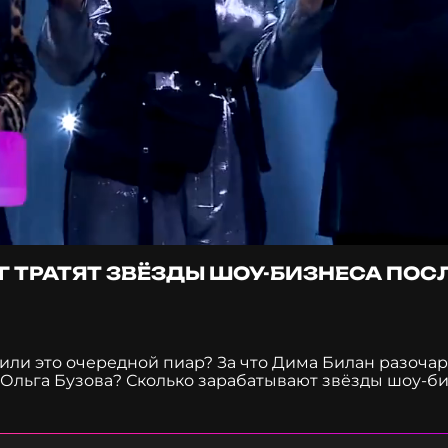
ЕГ ТРАТЯТ ЗВЁЗДЫ ШОУ-БИЗНЕСА ПОС
или это очередной пиар? За что Дима Билан разочар
 Ольга Бузова? Сколько зарабатывают звёзды шоу-би
сения Собчак на своём корпоративе? Анастасия Воло
огда вернется Моргенштерн в Россию и как проводят
фика?