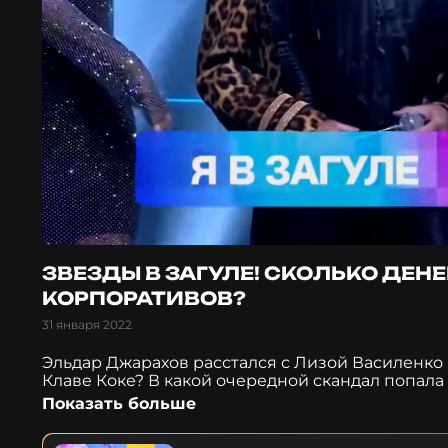
ЗВЕЗДЫ В ЗАГУЛЕ! СКОЛЬКО ДЕН
КОРПОРАТИВОВ?
31 января 2022
Эльдар Джарахов расстался с Лизой Василенко 
Клаве Коке? В какой очередной скандал попала
новогодние праздники? В какой трэш попала К
Показать больше
сканадал в самолете, новые девушки Тимати, к
каникулы звезды после плотного рабочего гра