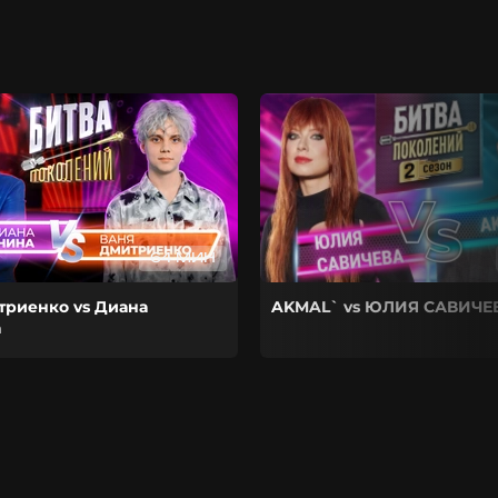
64 МИН
триенко vs Диана
AKMAL` vs ЮЛИЯ САВИЧЕ
а