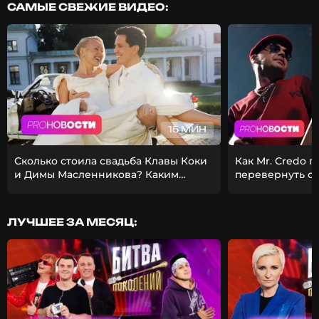
САМЫЕ СВЕЖИЕ ВИДЕО:
15 МИН
Сколько стоила свадьба Клавы Коки
Как Mr. Credo 
и Димы Масленникова? Каким
перевернуть с
получился фит Стаса Михайлова и
Из-за чего Гуф 
EMIN?
девушкой?
ЛУЧШЕЕ ЗА МЕСЯЦ: