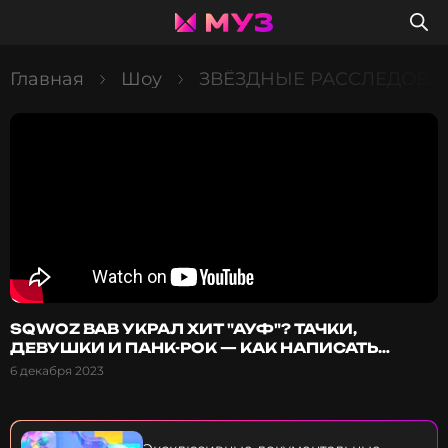
Главная
Шоу
ЗВЁЗДНЫЕ РАССЛЕДОВА
SQWOZ BAB УКРАЛ ХИТ "АУФ"? ТАЧКИ,
ДЕВУШКИ И ПАНК-РОК — КАК НАПИСАТЬ
ПАЦАНСКИЙ ХИТ?
6 декабря 2023