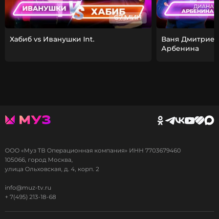
67 МИН
Хабиб vs Иванушки Int.
Ваня Дмитриен
Арбенина
ООО «Муз ТВ Операционная компания» ИНН 7703679460
105066, город Москва,
улица Ольховская, д. 4, корп. 2
info@muz-tv.ru
+ 7(495) 213-18-68