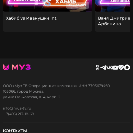
67 МИН
Хабиб vs Иванушки Int.
Ваня Дмитриен
Арбенина
ООО «Муз ТВ Операционная компания» ИНН 7703679460
105066, город Москва,
улица Ольховская, д. 4, корп. 2
info@muz-tv.ru
+ 7(495) 213-18-68
КОНТАКТЫ