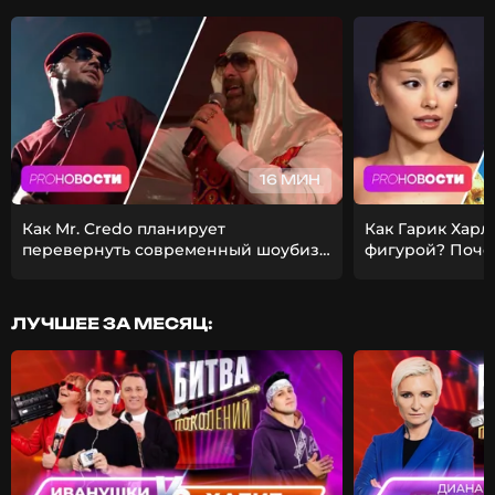
16 МИН
Как Mr. Credo планирует
Как Гарик Харл
перевернуть современный шоубиз?
фигурой? Поче
Из-за чего Гуф расстался с
ставит карьеру
девушкой?
ЛУЧШЕЕ ЗА МЕСЯЦ: