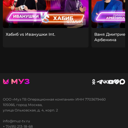
67 МИН
Хабиб vs Иванушки Int.
Ваня Дмитриен
Арбенина
ООО «Муз ТВ Операционная компания» ИНН 7703679460
105066, город Москва,
улица Ольховская, д. 4, корп. 2
info@muz-tv.ru
+ 7(495) 213-18-68