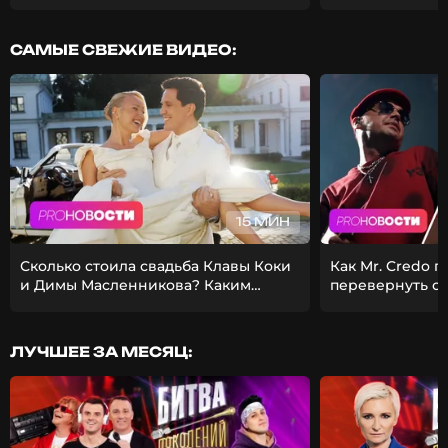
САМЫЕ СВЕЖИЕ ВИДЕО:
15 МИН
Сколько стоила свадьба Клавы Коки
Как Mr. Credo 
и Димы Масленникова? Каким
перевернуть с
получился фит Стаса Михайлова и
Из-за чего Гуф 
EMIN?
девушкой?
ЛУЧШЕЕ ЗА МЕСЯЦ: