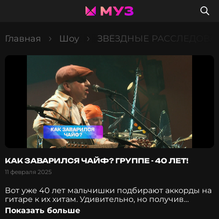
Главная
Шоу
ЗВЁЗДНЫЕ РАССЛЕДОВА
КАК ЗАВАРИЛСЯ ЧАЙФ? ГРУППЕ - 40 ЛЕТ!
11 февраля 2025
Вот уже 40 лет мальчишки подбирают аккорды на
гитаре к их хитам. Удивительно, но получив
всенародную известность они остались простыми
Показать больше
парнями из соседнего двора и не поменяли