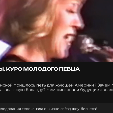
Ы. КУРС МОЛОДОГО ПЕВЦА
пенской пришлось петь для жующей Америки? Зачем
агаданскую баланду? Чем рисковали будущие звезды
сня из меню Григория Лепса особенно нравилась бра
х кадров? Сколько порогов обил DJ Smash до того, к
тяжелее, чем таскать кирпичи? Смотрите в звёздном
 Курс молодого певца».
ледования телеканала о жизни звёзд шоу-бизнеса!