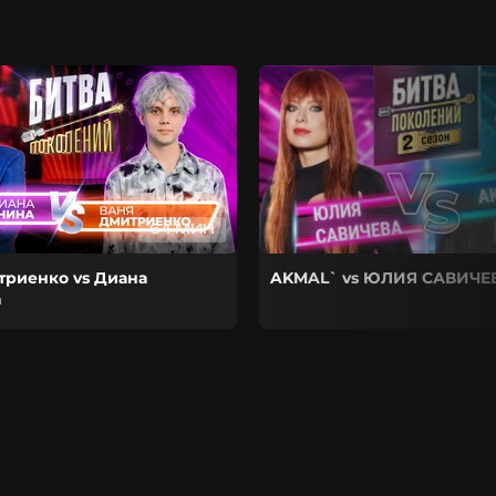
64 МИН
триенко vs Диана
AKMAL` vs ЮЛИЯ САВИЧЕ
а