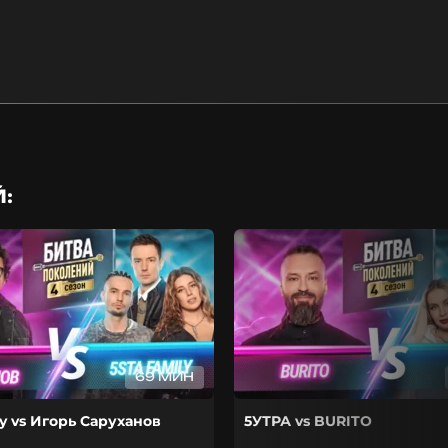
:
69 МИН
ly vs Игорь Саруханов
5УТРА vs BURITO