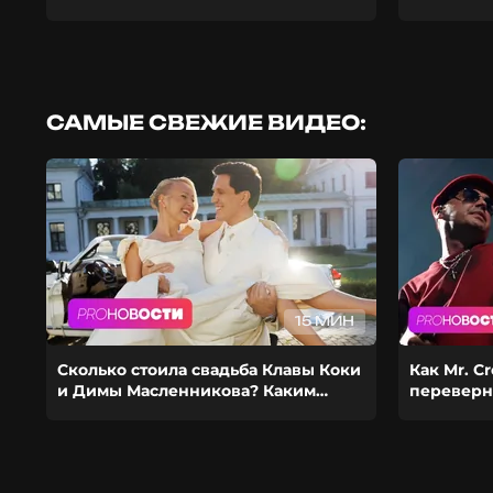
САМЫЕ СВЕЖИЕ ВИДЕО:
15 МИН
Сколько стоила свадьба Клавы Коки
Как Mr. C
и Димы Масленникова? Каким
переверн
получился фит Стаса Михайлова и
шоубиз? И
EMIN?
девушко