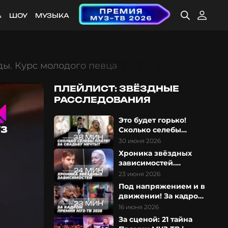
А
ШОУ
МУЗЫКА
ды. Курс молодого певца
ПЛЕЙЛИСТ: ЗВЁЗДНЫЕ
РАССЛЕДОВАНИЯ
Это будет горько!
Сколько селебы
38 МИН
платят за свадьбу
30 июня 2026
мечты?
Хроника звёздных
зависимостей.
24 МИН
Обратная сторона
23 июня 2026
славы
Под напряжением и в
движении! За кадром
23 МИН
Премии МУЗ-ТВ 2026
16 июня 2026
За сценой: 21 тайна