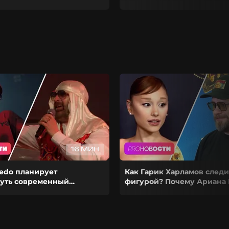
16 МИН
redo планирует
Как Гарик Харламов следи
уть современный
фигурой? Почему Ариана 
з-за чего Гуф расстался с
ставит карьеру на паузу?
й?