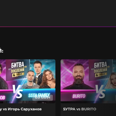
:
69 МИН
ly vs Игорь Саруханов
5УТРА vs BURITO