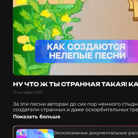
НУ ЧТО Ж ТЫ СТРАННАЯ ТАКАЯ! 
21 октября 2025
За эти песни авторам до сих пор немного стыд
создатели странных и даже оскорбительных тр
Почему эти песни такие прилипчивые? Легенд
Показать больше
композиции по принципу "чем хуже, тем лучше"
чем в будущем может грозить исполнителям так
расследовании на канале МУЗ "Ну что ж ты стра
Эксклюзивные документальные расс