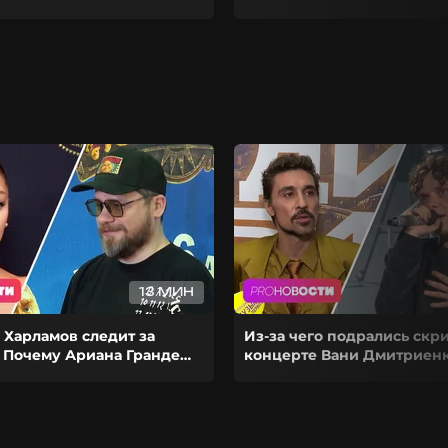
13 МИН
 Харламов следит за
Из-за чего подрались скр
 Почему Ариана Гранде
концерте Вани Дмитриенк
рьеру на паузу?
выступил на сольнике Ди
Билана?