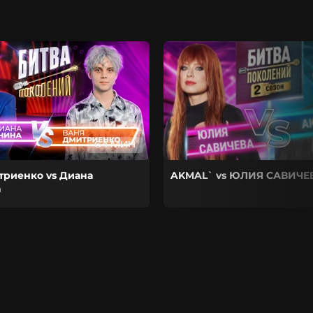
64 МИН
триенко vs Диана
AKMAL` vs ЮЛИЯ САВИЧЕ
а