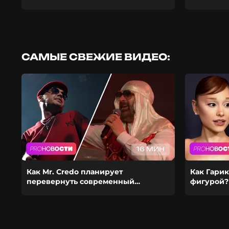
САМЫЕ СВЕЖИЕ ВИДЕО:
16 МИН
Как Mr. Credo планирует
Как Гарик
перевернуть современный
фигурой?
шоубиз? Из-за чего Гуф расстался с
ставит ка
девушкой?