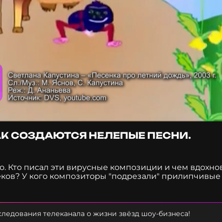
КАК СОЗДАЮТСЯ НЕЛЕПЫЕ ПЕСНИ.
но. Кто писал эти вирусные композиции и чем вдохн
еков? У кого композиторы "подрезали" прилипчивые
ы шит-парада. Зачем начинающие артисты создавал
? Как сочинить трек, который завирусится на всю ст
ой трек? Ответы на все эти и другие вопросы вы на
нная такая! Как создаются нелепые песни" прямо сей
ледования телеканала о жизни звёзд шоу-бизнеса!