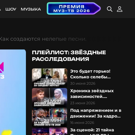
А
ШОУ
МУЗЫКА
 Как создаются нелепые песни.
ПЛЕЙЛИСТ: ЗВЁЗДНЫЕ
РАССЛЕДОВАНИЯ
Это будет горько!
Сколько селебы
38 МИН
платят за свадьбу
30 июня 2026
мечты?
Хроника звёздных
зависимостей.
24 МИН
Обратная сторона
23 июня 2026
славы
Под напряжением и в
движении! За кадром
23 МИН
Премии МУЗ-ТВ 2026
16 июня 2026
За сценой: 21 тайна