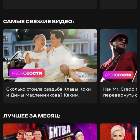
САМЫЕ СВЕЖИЕ ВИДЕО:
15 МИН
Сколько стоила свадьба Клавы Коки
Как Mr. Credo 
и Димы Масленникова? Каким
перевернуть с
получился фит Стаса Михайлова и
Из-за чего Гуф 
EMIN?
девушкой?
ЛУЧШЕЕ ЗА МЕСЯЦ: