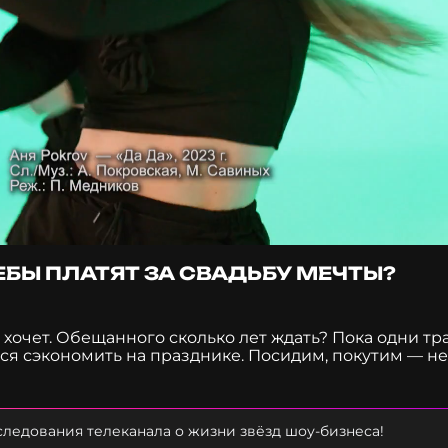
ЛЕБЫ ПЛАТЯТ ЗА СВАДЬБУ МЕЧТЫ?
 хочет. Обещанного сколько лет ждать? Пока одни тра
тся сэкономить на празднике. Посидим, покутим — н
 спасают невесту от стирки в день свадьбы? Зачем
ов? Они горели, тонули, но продолжали жениться: 
ая вторая разведёнка вступает в «прайм‑эру» после
вании «Это будет горько! Сколько селебы платят за
ледования телеканала о жизни звёзд шоу-бизнеса!