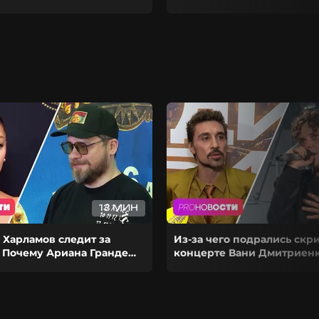
13 МИН
 Харламов следит за
Из-за чего подрались скр
 Почему Ариана Гранде
концерте Вани Дмитриенк
рьеру на паузу?
выступил на сольнике Ди
Билана?