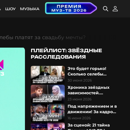
А
ШОУ
МУЗЫКА
елебы платят за свадьбу мечты?
ПЛЕЙЛИСТ: ЗВЁЗДНЫЕ
РАССЛЕДОВАНИЯ
Это будет горько!
Сколько селебы
38 МИН
платят за свадьбу
30 июня 2026
мечты?
Хроника звёздных
зависимостей.
24 МИН
Обратная сторона
23 июня 2026
славы
Под напряжением и в
движении! За кадром
23 МИН
Премии МУЗ-ТВ 2026
16 июня 2026
За сценой: 21 тайна