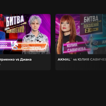
64 МИН
триенко vs Диана
AKMAL` vs ЮЛИЯ САВИЧЕ
а