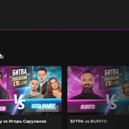
:
69 МИН
ly vs Игорь Саруханов
5УТРА vs BURITO