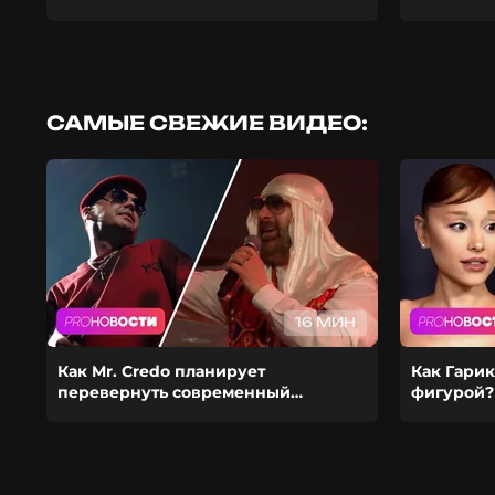
САМЫЕ СВЕЖИЕ ВИДЕО:
16 МИН
Как Mr. Credo планирует
Как Гарик
перевернуть современный
фигурой?
шоубиз? Из-за чего Гуф расстался с
ставит ка
девушкой?