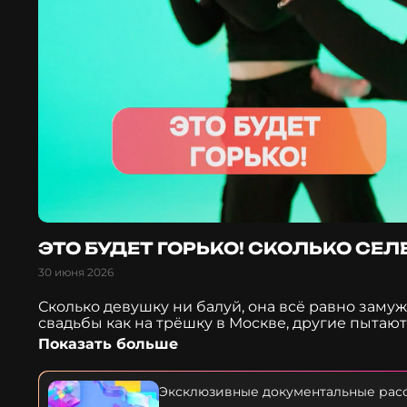
ЭТО БУДЕТ ГОРЬКО! СКОЛЬКО СЕ
30 июня 2026
Сколько девушку ни балуй, она всё равно замуж
свадьбы как на трёшку в Москве, другие пытаю
слова, нужны деньги! Почему даже миллионы не
Показать больше
надевают тапочки для первого танца молодожён
свадебным трендом стал развод? И почему кажд
расставания? Смотрите в музыкальном расследо
Эксклюзивные документальные расс
мечты?»