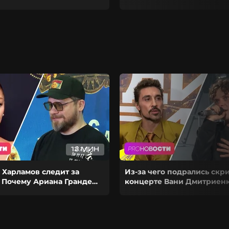
13 МИН
 Харламов следит за
Из-за чего подрались скр
 Почему Ариана Гранде
концерте Вани Дмитриенк
рьеру на паузу?
выступил на сольнике Ди
Билана?