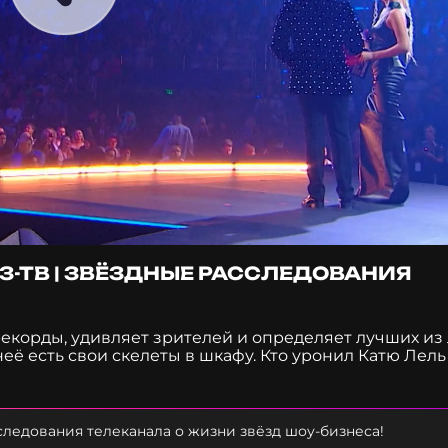
УЗ-ТВ | ЗВЁЗДНЫЕ РАССЛЕДОВАНИЯ
рекорды, удивляет зрителей и определяет лучших из
неё есть свои скелеты в шкафу. Кто уронил Катю Лель
релку в 2012 году? Инфаркт миокарда. Из-за чего Оль
ь не устроил короткое замыкание? И на что идут арт
м расследовании «За сценой: 21 тайна Премии МУЗ-ТВ
ледования телеканала о жизни звёзд шоу-бизнеса!