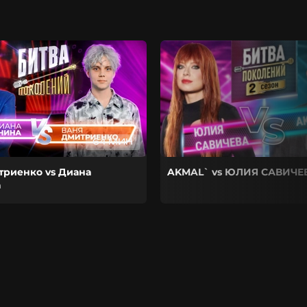
64 МИН
триенко vs Диана
AKMAL` vs ЮЛИЯ САВИЧЕ
а