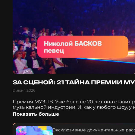
ЗА СЦЕНОЙ: 21 ТАЙНА ПРЕМИИ М
2 июня 2026
Премия МУЗ-ТВ. Уже больше 20 лет она ставит 
музыкальной индустрии. И, как у любого шоу, у 
в 2003 году? Кто и зачем украл драгоценную та
Показать больше
едва не сорвала выступление, а Дима Билан чут
заветной тарелочки МУЗ-ТВ? Узнаете в звёздно
Эксклюзивные документальные расс