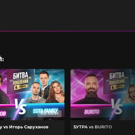
:
69 МИН
ly vs Игорь Саруханов
5УТРА vs BURITO