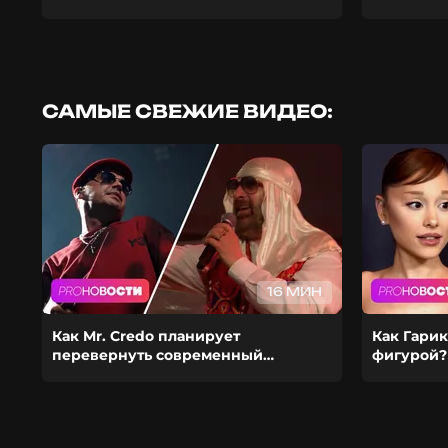
САМЫЕ СВЕЖИЕ ВИДЕО:
16 МИН
Как Mr. Credo планирует
Как Гарик
перевернуть современный
фигурой?
шоубиз? Из-за чего Гуф расстался с
ставит ка
девушкой?