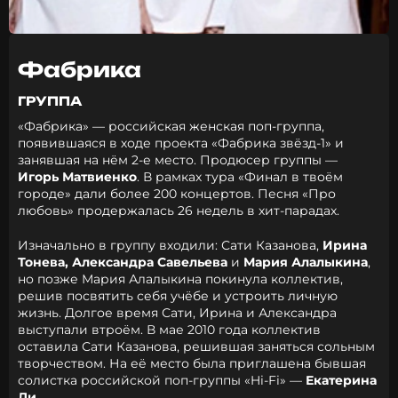
Фабрика
ГРУППА
«Фабрика» — российская женская поп-группа,
появившаяся в ходе проекта «Фабрика звёзд-1» и
занявшая на нём 2-е место. Продюсер группы —
Игорь Матвиенко
. В рамках тура «Финал в твоём
городе» дали более 200 концертов. Песня «Про
любовь» продержалась 26 недель в хит-парадах.
Изначально в группу входили:
Сати Казанова
,
Ирина
Тонева, Александра Савельева
и
Мария Алалыкина
,
но позже Мария Алалыкина покинула коллектив,
решив посвятить себя учёбе и устроить личную
жизнь. Долгое время Сати, Ирина и Александра
выступали втроём. В мае 2010 года коллектив
оставила Сати Казанова, решившая заняться сольным
творчеством. На её место была приглашена бывшая
солистка российской поп-группы «Hi-Fi» —
Екатерина
Ли.