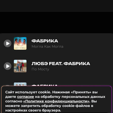
ФАБРИКА
Могла Как Могла
ЛЮБЭ FEAT. ФАБРИКА
По Мосту
ФАБРИКА
Не Родись Красивой
Сайт использует cookie. Нажимая «Принять» вы
даете
согласие
на обработку персональных данных
согласно
«Политике конфиденциальности»
. Вы
можете запретить обработку cookie-файлов в
ФАБРИКА
настройках своего браузера.