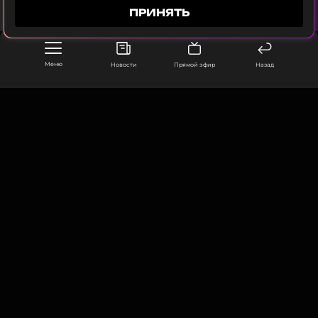
Зажигают Огоньки
ПРИНЯТЬ
Меню
Новости
Прямой эфир
Назад
ООО «Муз ТВ Операционная компания» ИНН 7703679460
105066, город Москва,
улица Ольховская, д. 4, корп. 2
info@muz-tv.ru
+ 7(495) 213-18-68
КОНТАКТЫ
НОВОСТИ
ПОЛИТИКА КОНФИДЕНЦИАЛЬНОСТИ