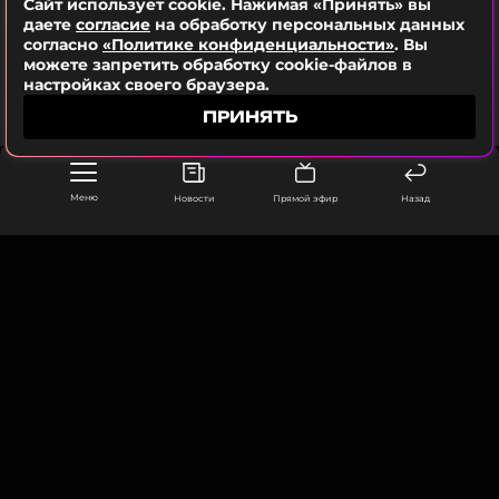
Счастье Есть
Сайт использует cookie. Нажимая «Принять» вы
даете
согласие
на обработку персональных данных
согласно
«Политике конфиденциальности»
. Вы
можете запретить обработку cookie-файлов в
САТИ КАЗАНОВА
настройках своего браузера.
Ладони Парижа
ПРИНЯТЬ
Меню
Новости
Прямой эфир
Назад
ООО «Муз ТВ Операционная компания» ИНН 7703679460
105066, город Москва,
улица Ольховская, д. 4, корп. 2
info@muz-tv.ru
+ 7(495) 213-18-68