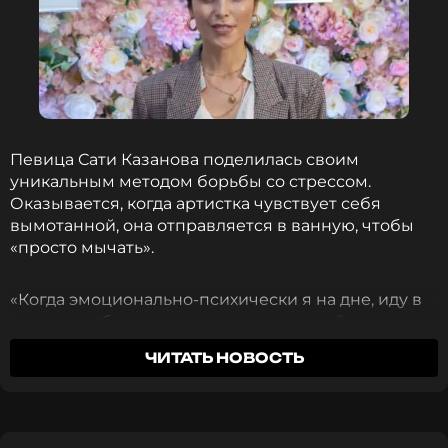
Певица Сати Казанова поделилась своим
уникальным методом борьбы со стрессом.
Оказывается, когда артистка чувствует себя
вымотанной, она отправляется в ванную, чтобы
«просто мычать».
Непостижимое богатство древности
«Когда эмоционально-психически я на дне, иду в
ванную, набираю горячую воду с пеной, зажигаю
Сати Казанова поступила в
университет, чтобы освоить
свечи, ложусь и… начинаю мычать, просто мычать.
ЧИТАТЬ НОВОСТЬ
неожиданную профессию
Никаких песен, никаких мелодий, просто
9 месяцев назад
выпускаю из себя какие-то звуки и даю им быть»,
Новость по теме >
— рассказала Казанова в интервью
StarHit
.