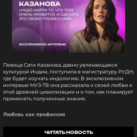
Певица Сати Казанова, давно увлекающаяся
культурой Индии, поступила в магистратуру РУДН,
где будет изучать индологию. В эксклюзивном
интервью МУЗ-ТВ она рассказала о своей любви к
этой древней цивилизации и о том, как планирует
применять полученные знания.
Любовь как профессия
Отвечая на вопрос о выборе специализации, Сати
ЧИТАТЬ НОВОСТЬ