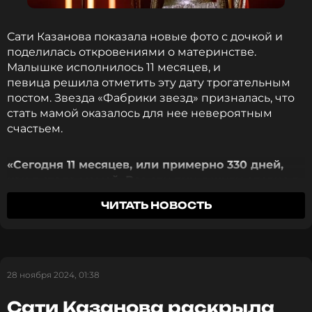
Читайте нас в Одноклассниках,
чтобы оставаться в курсе событий
Сати Казанова показала новые фото с дочкой и
поделилась откровениями о материнстве.
ПОДПИСАТЬСЯ
Малышке исполнилось 11 месяцев, и
певица решила отметить эту дату трогательным
постом. Звезда «Фабрики звезд» призналась, что
стать мамой оказалось для нее невероятным
счастьем.
ССЫЛКА
«Сегодня 11 месяцев, или примерно 330 дней,
как я стала мамой. Все эти дни я живу словно в
раю. Хотя и прежде мне казалось, что
ЧИТАТЬ НОВОСТЬ
счастливее быть невозможно. Глупый ум всё же
норовит подкинуть картинки, где у кого-то
«Меня привлекает также мир богов, весь пантеон
трава зеленее… А я держусь за свой маленький
индийских богов. Он же бесконечный. Говорится,
уютный мир, где мне всего достаточно»
, —
что их 333 млн, 333 тыс., 333 божества. Ну это же
написала артистка.
28 ноября 2024, 01:38
безумно интересно», — поделилась Казанова.
Сати Казанова раскрыла
Сати стала мамой в 42 года. Казанова