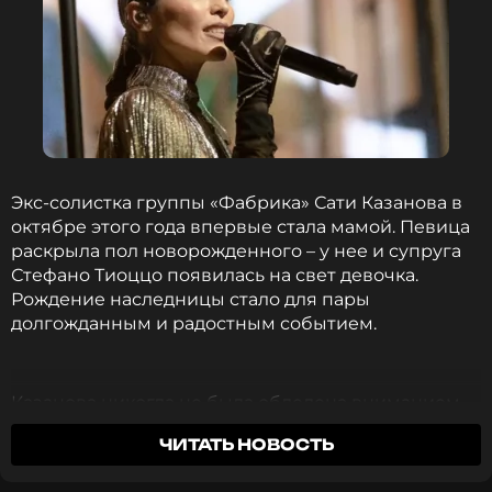
Экс-солистка группы «Фабрика» Сати Казанова в
октябре этого года впервые стала мамой. Певица
раскрыла пол новорожденного – у нее и супруга
Стефано Тиоццо появилась на свет девочка.
Рождение наследницы стало для пары
долгожданным и радостным событием.
Казанова никогда не была обделена вниманием
со стороны противоположного пола. Певица
ЧИТАТЬ НОВОСТЬ
вспомнила, как в середине нулевых начала
общаться с женатым бизнесменом, который, по