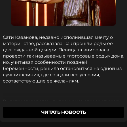
нарушила их, ведь брак – священное таинство. Да,
меня долго добивались, но я же согласилась. Если
бы я все знала, то ничего не позволила бы даже в
свои буйные гормональные 23 года», – поделилась
Казанова в проекте «Честный подкаст».
Сати Казанова, недавно исполнившая мечту о
Фото: Евгений Стукалин/ТАСС
материнстве, рассказала, как прошли роды ее
долгожданной дочери. Певица планировала
провести так называемые «лотосовые роды» дома,
Читайте нас в ВКонтакте, чтобы
но, учитывая особенности поздней
оставаться в курсе событий
беременности, решила остановиться на одной из
лучших клиник, где создали все условия,
ПОДПИСАТЬСЯ
соответствующие ее желаниям.
В «лотосовых родах» пуповину не отрезают сразу,
а ждут, пока она полностью перестанет
ССЫЛКА
ЧИТАТЬ НОВОСТЬ
пульсировать. Казанова пояснила, что не
придерживалась традиции диких племен, где
пуповину сохраняют 3-5 дней:
«В моем случае