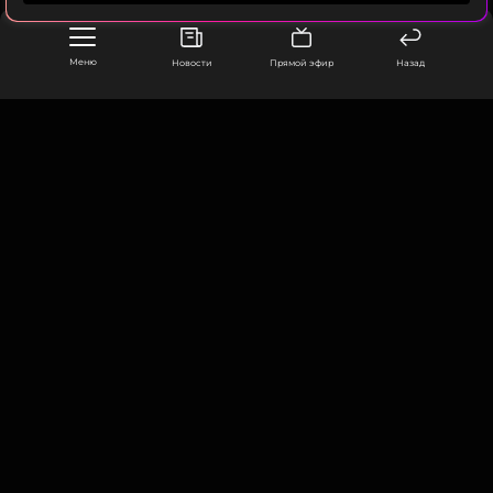
Защита настаивала на невиновности, а сама
блогер не признала вину, отметив невозможность
Меню
Новости
Прямой эфир
Назад
выплаты такой суммы. Прокуратура запрашивала
более строгое наказание.
ФОТО:
Алексей Белкин/NEWS.ru/ТАСС
ООО «Муз ТВ Операционная компания» ИНН 7703679460
105066, город Москва,
Читайте нас в Одноклассниках,
улица Ольховская, д. 4, корп. 2
чтобы оставаться в курсе событий
info@muz-tv.ru
+ 7(495) 213-18-68
ПОДПИСАТЬСЯ
КОНТАКТЫ
НОВОСТИ
ССЫЛКА
ПОЛИТИКА КОНФИДЕНЦИАЛЬНОСТИ
ПОЛЬЗОВАТЕЛЬСКОЕ СОГЛАШЕНИЕ