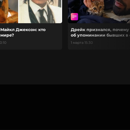
 Майкл Джексон: кто
Дрейк признался, почему
 мире?
об упоминании бывших в 
песнях
0:10
1 марта 15:30