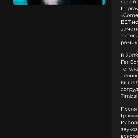
своей 
Improv
«Comeb
BET ис
замети
записа
ремикс
В 200
Far Go
того, 
челове
вышел 
сотруд
Timbal
Песня 
Грэмм
Исполн
звуко
вскоре