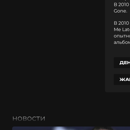
В 2010
Gone.
В 201
Me Lat
опытны
альбо
ДЕ
ЖА
новости