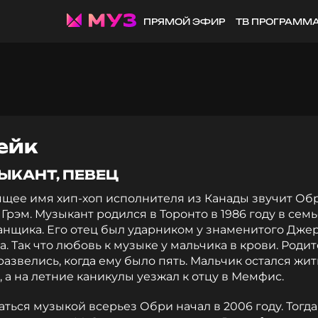
ПРЯМОЙ ЭФИР
ТВ ПРОГРАММ
ейк
ЫКАНТ, ПЕВЕЦ
ящее имя хип-хоп исполнителя из Канады звучит Об
Грэм. Музыкант родился в Торонто в 1986 году в сем
анщика. Его отец был ударником у знаменитого Дже
. Так что любовь к музыке у мальчика в крови. Роди
азвелись, когда ему было пять. Мальчик остался жит
 а на летние каникулы уезжал к отцу в Мемфис.
ться музыкой всерьез Обри начал в 2006 году. Тогда