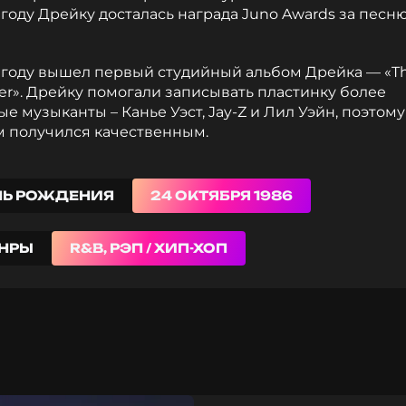
 году Дрейку досталась награда Juno Awards за песню
0 году вышел первый студийный альбом Дрейка — «T
er». Дрейку помогали записывать пластинку более
е музыканты – Канье Уэст, Jay-Z и Лил Уэйн, поэтому
м получился качественным.
НЬ РОЖДЕНИЯ
24 ОКТЯБРЯ 1986
НРЫ
R&B, РЭП / ХИП-ХОП