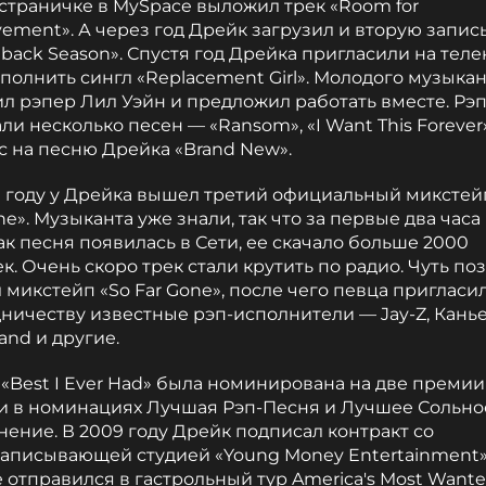
страничке в MySpace выложил трек «Room for
ement». А через год Дрейк загрузил и вторую запись
ack Season». Спустя год Дрейка пригласили на теле
полнить сингл «Replacement Girl». Молодого музыкан
л рэпер Лил Уэйн и предложил работать вместе. Рэ
ли несколько песен — «Ransom», «I Want This Forever
 на песню Дрейка «Brand New».
9 году у Дрейка вышел третий официальный микстей
ne». Музыканта уже знали, так что за первые два часа
как песня появилась в Сети, ее скачало больше 2000
к. Очень скоро трек стали крутить по радио. Чуть по
микстейп «So Far Gone», после чего певца пригласил
ничеству известные рэп-исполнители — Jay-Z, Канье 
and и другие.
«Best I Ever Had» была номинирована на две премии
и в номинациях Лучшая Рэп-Песня и Лучшее Сольно
ение. В 2009 году Дрейк подписал контракт со
записывающей студией «Young Money Entertainment»
 отправился в гастрольный тур America's Most Wanted