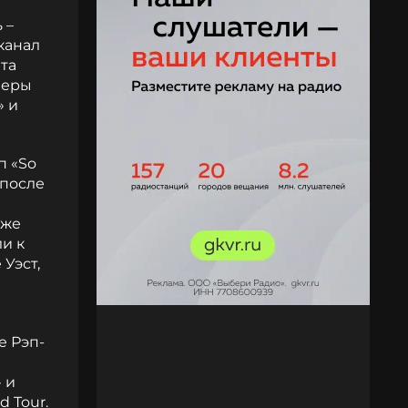
 –
канал
та
перы
» и
п «So
 после
зже
и к
Уэст,
е Рэп-
 и
 Tour.