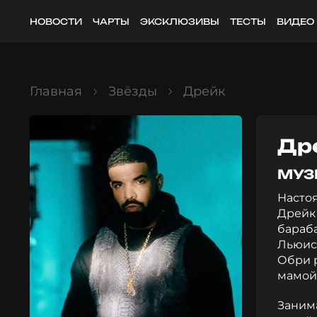
НОВОСТИ
ЧАРТЫ
ЭКСКЛЮЗИВЫ
ТЕСТЫ
ВИДЕО
Главная
Звёзды
Дрейк
Др
МУЗ
Насто
Дрейк 
бараб
Льюиса
Обри р
мамой,
Занима