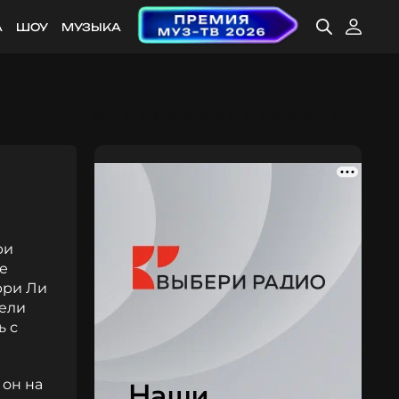
А
ШОУ
МУЗЫКА
ри
ье
рри Ли
тели
ь с
 он на