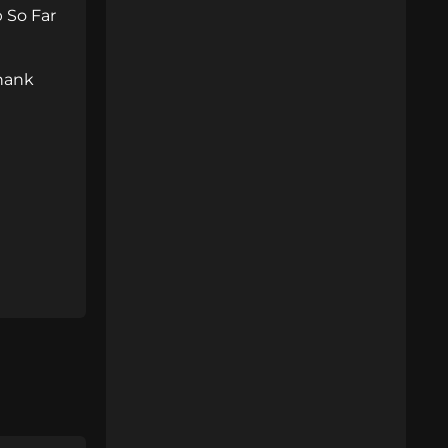
 So Far
hank