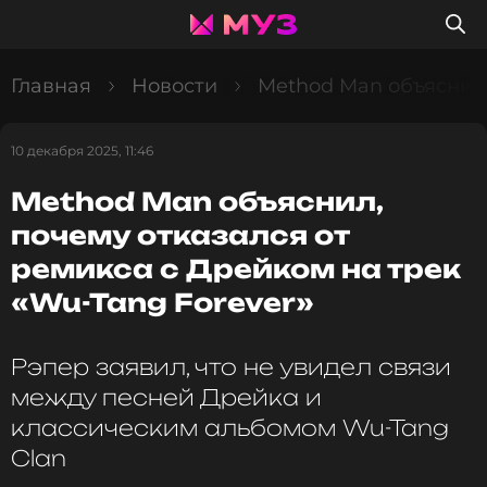
Главная
Новости
Method Man объяснил,
10 декабря 2025, 11:46
Method Man объяснил,
почему отказался от
ремикса с Дрейком на трек
«Wu-Tang Forever»
Рэпер заявил, что не увидел связи
между песней Дрейка и
классическим альбомом Wu-Tang
Clan