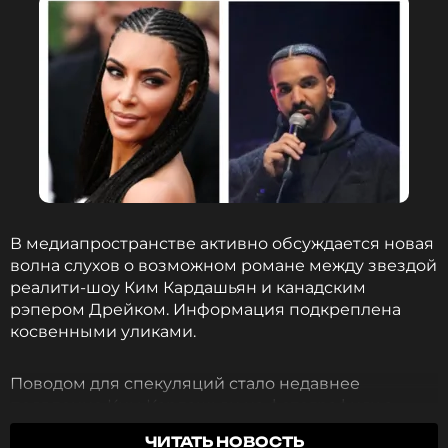
масштабный рейтинг «100 лучших исполнителей
R&B/хип-хопа XXI века», где канадский рэпер
занял первое место
. Ретроспектива охватывает
период с января 2000 по декабрь 2024 года и
составлена на основе совокупных данных чартов
Top R&B/Hip-Hop Albums и Hot R&B/Hip-Hop Songs.
ФОТО: ТАСС
Drake возглавил рейтинг лучших
R&B/хип-хоп исполнителей
В медиапространстве активно обсуждается новая
волна слухов о возможном романе между звездой
11 месяцев назад
реалити-шоу Ким Кардашьян и канадским
Новость по теме >
рэпером Дрейком. Информация подкреплена
косвенными уликами.
Читайте нас в МАКСе, чтобы
Поводом для спекуляций стало недавнее
оставаться в курсе событий
появление Ким Кардашьян на фотографиях с
террасы особняка на озере Комо. Пользователи
ПОДПИСАТЬСЯ
ЧИТАТЬ НОВОСТЬ