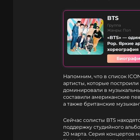
BTS
Группа
Жанры: Поп
«BTS» — один
Pop. Яркие а
хореография 
Биографи
Напомним, что в список ICO
артисты, которые построили
доминировали в музыкальных
составили американские пев
а также британские музыкан
Сейчас солисты BTS находят
поддержку студийного альбо
20 марта. Серия концертов н