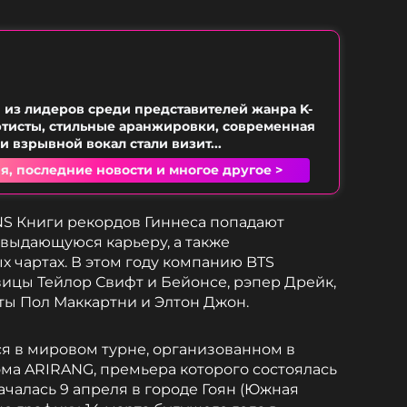
 из лидеров среди представителей жанра K-
ртисты, стильные аранжировки, современная
и взрывной вокал стали визит...
я, последние новости и многое другое >
NS Книги рекордов Гиннеса попадают
 выдающуюся карьеру, а также
 чартах. В этом году компанию BTS
ицы Тейлор Свифт и Бейонсе, рэпер Дрейк,
ты Пол Маккартни и Элтон Джон.
ся в мировом турне, организованном в
ма ARIRANG, премьера которого состоялась
ачалась 9 апреля в городе Гоян (Южная