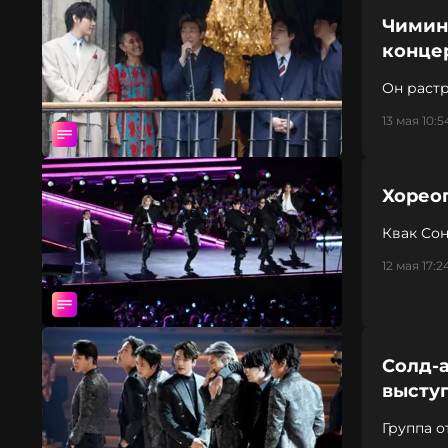
Чимин
конце
Он растр
13 мая 10:5
Хореог
Квак Сон
12 мая 17:2
Солд-а
высту
Группа о