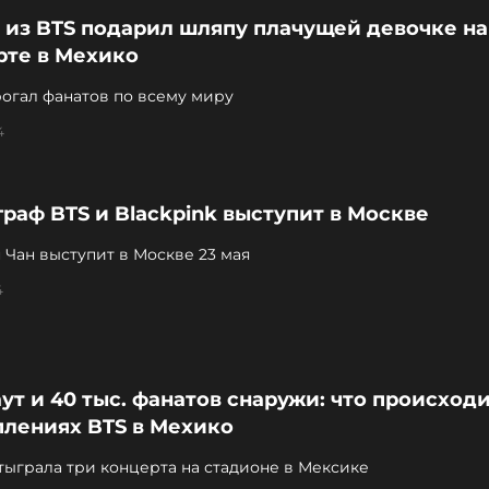
 из BTS подарил шляпу плачущей девочке на
рте в Мехико
огал фанатов по всему миру
4
раф BTS и Blackpink выступит в Москве
 Чан выступит в Москве 23 мая
4
ут и 40 тыс. фанатов снаружи: что происход
плениях BTS в Мехико
тыграла три концерта на стадионе в Мексике