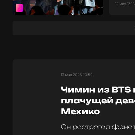
12 мая 13:15
13 мая 2026, 10:54
Чимин из BTS
плачущей дево
Мехико
Он растрогал фанат