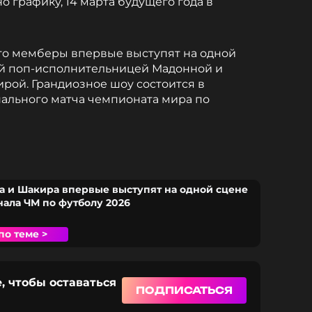
о графику, 14 марта будущего года в
что мемберы впервые выступят на одной
ой поп-исполнительницей Мадонной и
рой. Грандиозное шоу состоится в
нального матча чемпионата мира по
а и Шакира впервые выступят на одной сцене
нала ЧМ по футболу 2026
по теме >
, чтобы оставаться
ПОДПИСАТЬСЯ