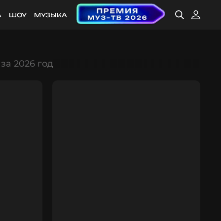
А
ШОУ
МУЗЫКА
за 2026 год