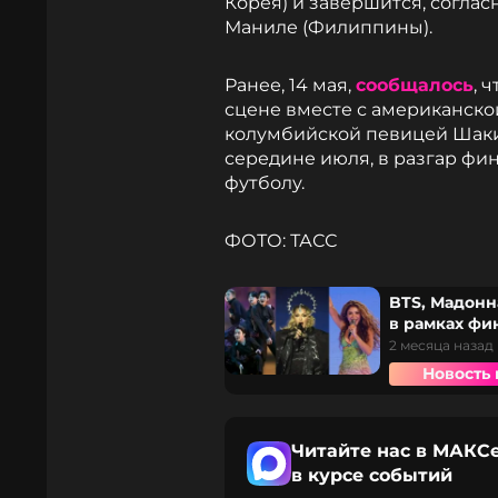
Корея) и завершится, согласн
Маниле (Филиппины).
Ранее, 14 мая,
сообщалось
, 
сцене вместе с американск
колумбийской певицей Шаки
середине июля, в разгар фи
футболу.
ФОТО: ТАСС
BTS, Мадонн
в рамках фи
2 месяца назад
Новость 
Читайте нас в МАКСе
в курсе событий