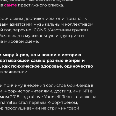
на
сайте
престижного списка.
торическим достижением: они признаны
рвым азиатским музыкальным коллективом
й год перечне ICONS. Участники группы
ся вклад в музыкальную индустрию и
а мировой сцене.
и миру k-pop, но и вошли в историю
охватывающей самые разные жанры и
 как психическое здоровье, одиночество
в заявлении.
и причину внесения солистов бой-бэнда в
и K-pop-исполнителями, достигшими №1 в
 2018 года «Love Yourself: Tear», а также за
Dynamite» стал первым K-pop-треком,
д прослушиваний на стриминговой