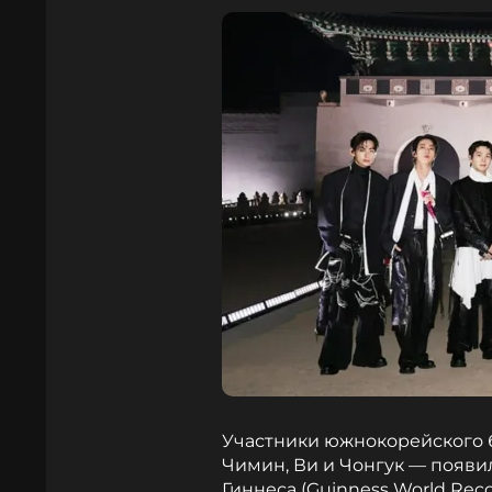
Участники южнокорейского б
Чимин, Ви и Чонгук — появи
Гиннеса (Guinness World Reco