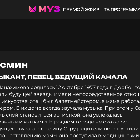
ПРЯМОЙ ЭФИР
ТВ ПРОГРАММ
смин
ЫКАНТ, ПЕВЕЦ, ВЕДУЩИЙ КАНАЛА
анахимова родилась 12 октября 1977 года в Дербенте
ели будущей звезды имели непосредственное отно
 искусства: отец был балетмейстером, а мама работа
ром. В их доме всегда звучала музыка. При этом у С
ыслей становиться артисткой, она увлекалась
ранными языками. В родном городе не оказалось
ящего вуза, а в столицу Сару родители не отпустили.
 по наставлению мамы она поступила в медицинский