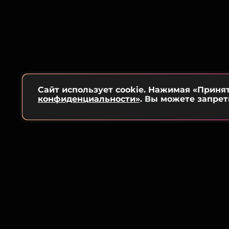
Сайт использует cookie. Нажимая «Приня
конфиденциальности»
. Вы можете запрет
КОНТАКТЫ
НОВОСТИ
ООО «Муз ТВ Операционная компания»
ПОЛИТИКА
ИНН 7703679460
ПОЛЬЗОВА
105066, город Москва,
улица Ольховская, д. 4, корп. 2
СОГЛАСИЕ 