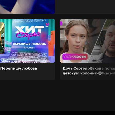
 Перепишу любовь
Дочь Сергея Жукова попа
детскую колонию😱Жасми
народной артисткой