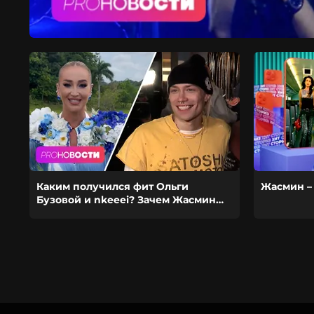
Каким получился фит Ольги
Жасмин –
Бузовой и nkeeei? Зачем Жасмин
устроилась работать в ЗАГС?