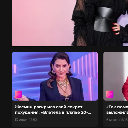
Жасмин раскрыла свой секрет
«Так пом
похудения: «Влетела в платье 20-
выложила
летней давности»
день его
13 июля 12:52
6 марта 16:15