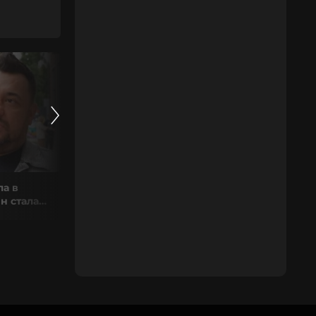
ла в
Юля Гаврилина и Nkeeei
н стала
ВСТРЕЧАЮТСЯ! Дочь Жасмин
выпустила трек про Лабубу | PRO-
Новости