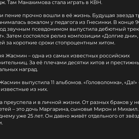
ж. Там Манахимова стала играть в КВН.
и пение прочно вошли в её жизнь. Будущая звезда т
анималась вокалом у педагога из Гнесинки. В конце 9
под звучным псевдонимом выпустила дебютный трек
». Затем состоялся релиз композиции «Долгие дни»,
ей за короткие сроки стопроцентным хитом.
я Жасмин – одна из самых известных российских
ительниц. За её плечами десятки хитов и престижн
альных наград.
Жасмин выпустила 11 альбомов. «Головоломка», «Да!» 
известные из них.
 преуспела и в личной жизни. От разных браков у н
етей – это дочь Маргарина, сыновья Мирон и Михаил.
нему уже 25 лет. Он давно живёт отдельного от звё
и.