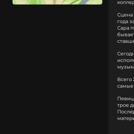
коллед
Сцена 
года з
Сара 
бывает
ставш
Сегодн
исполн
музык
Всего 
самые 
Певица
трое д
Послед
матер