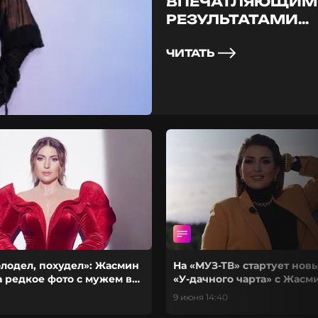
ВПЕЧАТЛЯЮЩИМ
РЕЗУЛЬТАТАМИ
ПОХУДЕНИЯ
ЧИТАТЬ
олодел, похудел»: Жасмин
На «МУЗ-ТВ» стартует нов
 редкое фото с мужем в
«У-дачного чарта» с Жасм
 рождения
9 июня 14:40