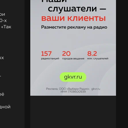
ри
0-х
 «Так
ых
-
её
здной