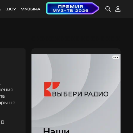
А
ШОУ
МУЗЫКА
.
шение
ла
ары не
 В