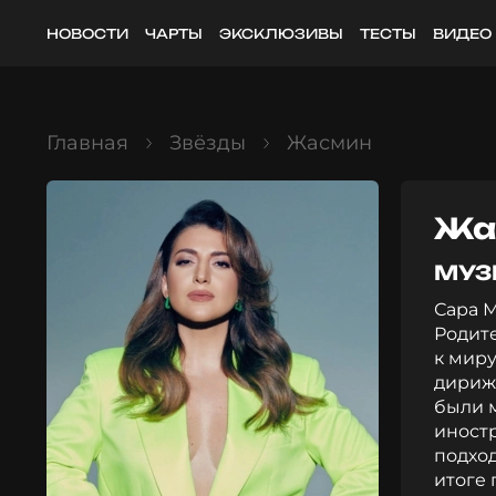
НОВОСТИ
ЧАРТЫ
ЭКСКЛЮЗИВЫ
ТЕСТЫ
ВИДЕО
Главная
Звёзды
Жасмин
Жа
МУЗ
Сара М
Родит
к миру
дириже
были м
иност
подход
итоге