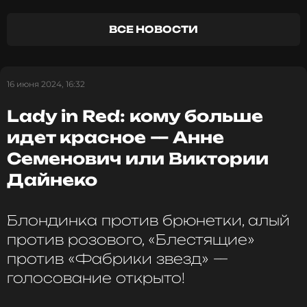
территорию»
Жанры: Поп
Биография, последние новости
ВСЕ НОВОСТИ
и многое другое >
16 июня 2024, 16:32
Lady in Red: кому больше
идет красное — Анне
Семенович или Виктории
Дайнеко
Блондинка против брюнетки, алый
против розового, «Блестящие»
против «Фабрики звезд» —
голосование открыто!