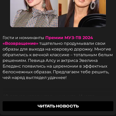
Ведущий
Жанры: Поп
Биография, последние новости
и многое другое >
Гости и номинанты
Премии МУЗ-ТВ 2024
«Возвращение»
тщательно продумывали свои
образы для выхода на ковровую дорожку. Многие
обратились к вечной классике – тотальным белым
Фрагмент шоу «Бенефис Ирины Аллегровой» (2009 г.)
решениям. Певица Алсу и актриса Эвелина
Бледанс появились на церемонии в эффектных
белоснежных образах. Предлагаем тебе решить,
За год до бенефиса Ирины Аллегровой ее коллега
чей наряд выглядел удачнее!
Жасмин
записала песню «Пей любовь до дна», а
потом снялась в клипе. В ролике артистка
позирует даже в двух нарядах королевы или
принцессы — один голубой с корсетом и
40-летняя исполнительница хита «Иногда»
шортиками, другой алый с юбкой, кринолином.
выбрала один из главных трендов лета –
Некоторые пользователи Сети считают, что Олга
ЧИТАТЬ НОВОСТЬ
полупрозрачный низ. Такая юбка в пол позволила
Бузова позаимствовала свой образ именно из
певице похвастаться стройными ногами. Алсу