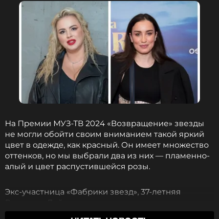
Ольга Бузова на Премии МУЗ-ТВ «Возвращение» (2024 г.)
Ирина Аллегрова
в 2009-м году приняла участие
в шоу «Суперстар», который проходил в формате
бенефисов. Один из них был посвящен
исполнительнице хита «Императрица». Дизайнер
Владимир Середин воссоздал для
На Премии МУЗ-ТВ 2024 «Возвращение» звезды
проекта копию платья Екатерины II с
не могли обойти своим вниманием такой яркий
горностаевой мантией и тысячами кристаллов на
цвет в одежде, как красный. Он имеет множество
императорской короне.
оттенков, но мы выбрали два из них — пламенно-
алый и цвет распустившейся розы.
Экс-участница «Фабрики звезд», 37-летняя
Виктория Дайнеко пришла на мероприятие в
розовом платье в пол, а 46-летняя Анна