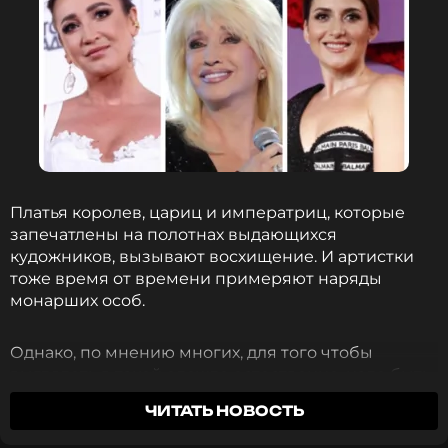
Платья королев, цариц и императриц, которые
запечатлены на полотнах выдающихся
кудожников, вызывают восхищение. И артистки
тоже время от времени примеряют наряды
монарших особ.
Однако, по мнению многих, для того чтобы
выглядеть в такой одежде естественно, надо быть
настоящей аристократкой, что дано не всем. Мы
ЧИТАТЬ НОВОСТЬ
собрали три самых запоминающихся образа
королев в исполнении поп-певиц. Но вот кто из