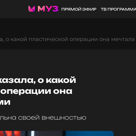
ПРЯМОЙ ЭФИР
ТВ ПРОГРАММ
, о какой пластической операции она мечтала
азала, о какой
 операции она
ми
льна своей внешностью