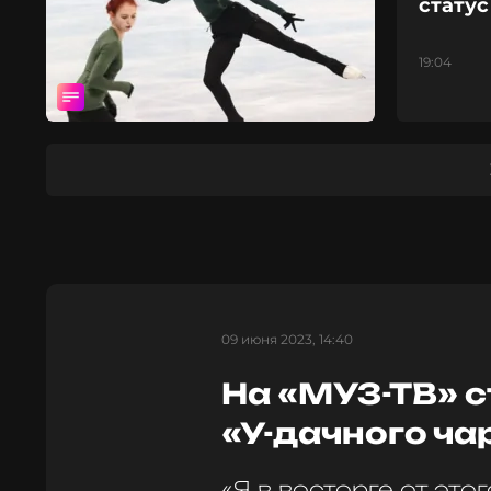
стату
19:04
09 июня 2023, 14:40
На «МУЗ-ТВ» с
«У-дачного ча
«Я в восторге от это