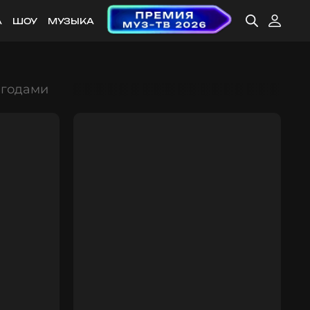
А
ШОУ
МУЗЫКА
 годами