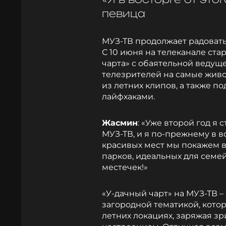
певица
МУЗ-ТВ продолжает радоват
С 10 июня на телеканале ста
чарта» с обаятельной ведущ
телезрителей на самые живо
из летних клипов, а также 
лайфхаками.
Жасмин
: «Уже второй год я
МУЗ-ТВ, и я по-прежнему в во
красивых мест мы покажем в 
парков, идеальных для семе
местечек!»
«У-дачный чарт» на МУЗ-ТВ –
загородной тематикой, кото
летних локациях, заряжая з