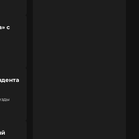
а» с
ндента
нозвезды
ый