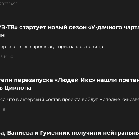
2023 14:15
З-ТВ» стартует новый сезон «У-дачного чарт
ин
торге от этого проекта», - призналась певица
3 14:40
тели перезапуска «Людей Икс» нашли прете
ль Циклопа
Ожидается, что в актерский состав проекта войдут молодые ки
1:18
ва, Валиева и Гуменник получили нейтральн