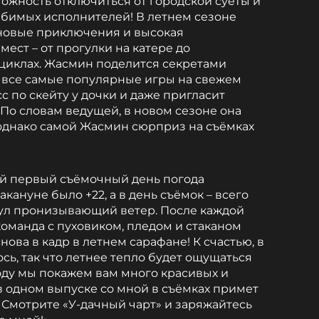
ожность отключиться от городской суеты и
юбимых исполнителей! В летнем сезоне
новые приключения и высокая
ест – от прогулки на катере до
оциклах. Жасмин поделится секретами
 все самые популярные игры на свежем
с по скейту у дочки и даже пригласит
. По словам ведущей, в новом сезоне она
однако самой Жасмин сюрприз на съёмках
мый первый съёмочный день погода
кануне было +22, а в день съёмок – всего
 дул пронизывающий ветер. После каждой
команда с пуховиком, пледом и стаканом
снова в кадр в летнем сарафане! К счастью, в
ь, так что летнее тепло будет ощущаться
году мы покажем вам много красивых и
в одном выпуске со мной в съёмках примет
 Смотрите «У-дачный чарт» и заряжайтесь