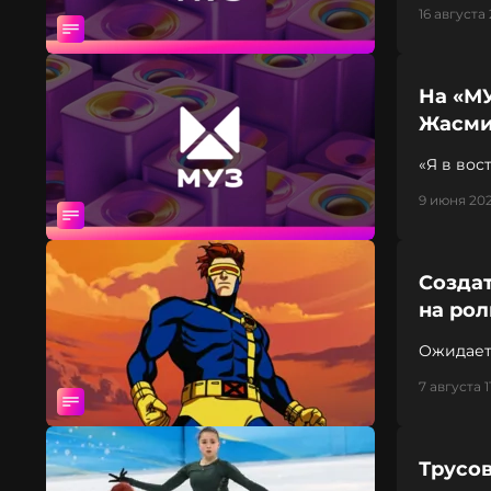
16 августа 
На «МУ
Жасм
«Я в вос
9 июня 202
Созда
на ро
7 августа 1
Трусо