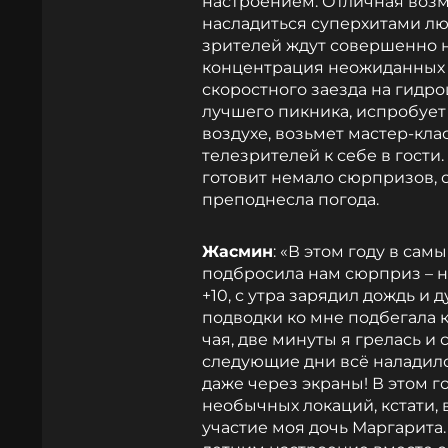
настроением. Отличная возм
насладиться суперхитами л
зрителей ждут совершенно 
концентрация неожиданных м
скоростного заезда на гидр
лучшего пикника, испробует
воздухе, возьмет мастер-клас
телезрителей к себе в гости
готовит немало сюрпризов, 
преподнесла погода.
Жасмин
: «В этом году в са
подбросила нам сюрприз – на
+10, с утра зарядил дождь и
подводки ко мне подбегала 
чая, две минуты я грелась и 
следующие дни всё наладилос
даже через экраны! В этом 
необычных локаций, кстати, 
участие моя дочь Маргарита.