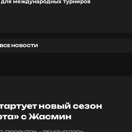
с для международных турниров
ВСЕ НОВОСТИ
тартует новый сезон
рта» с Жасмин
го проекта», - призналась