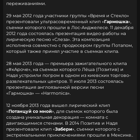
переживаниями.
29 мая 2012 года участники группы «Время и Стекло»
презентовали ультрасовременный клип «
Гармошка
»,
съемки которого прошли в Лос-Анджелесе. 11 декабря
2012 года состоялась презентация видео-работы на
лирическую песню «Слеза». Эта композиция
исполнена совместно с продюсером группы Потапом,
который также принял участие в съемках клипа.
28 мая 2013 года — премьера зажигательного клипа
«#кАроче», на съемках которого Лёша (Позитив) и
Надя устроили погром в одном из киевских торгово-
развлекательных центров. 11 июля 2013 состоялась
презентация англоязычной версии песни
«Гармошка» — «Harmonica».
12 ноября 2013 года вышел лирический клип
«
Потанцуй со мной
», для съемок которого была
создана уникальная декорация — комната с
двигающимися стенами. В 2014 Позитив и Надя
презентовали клип «
Забери
», съемки которого с
экстремальными приключениями прошли в Мексике..