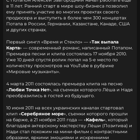
С Потапом Алексей Завгородний начал работать ещё
в 11 лет. Ранний старт в мире шоу-бизнеса позволил
ему принять участие во многих проектах своего
продюсера и выступить в более чем 300 концертах
Потапа в России, Германии, Казахстане, Канаде, США
и других странах.
Первый сингл «Время и Стекло» — «
Так выпала
Карта
» — современный романс, написанный Потапом.
Премьера песни и клипа состоялась 17 ноября 2010.
Уже 10 дней спустя ролик попал на 5-е место по
количеству просмотров на YouTube в рубрике
«Мировые музыканты».
4 марта 2011 состоялась премьера клипа на песню
«
Любви Точка Нет
», на съемках которого Лёша и Надя
преобразились в гостей из будущего.
10 июня 2011 на всех украинских каналах стартовал
клип «
Серебряное море
», съемки которого прошли
на барже, а 21 ноября 2011 года — «
Кафель
», который
благодаря актерскому мастерству Лёши (Позитива) и
Нади стал похожим на мини-фильм с контрастными
образами, яркими эмоциями и искренними