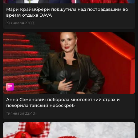
Мари Краймбрери подшутила над пострадавшим во
время отдыха DAVA
19 января 21:08
Анна Семенович поборола многолетний страх и
покорила тайский небоскреб
19 января 22:40