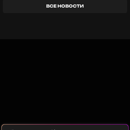
настукивание по столу написать хит. Поэтому
ВСЕ НОВОСТИ
сейчас нужно больше делать акцент на саму
песню, на само содержание.
Максим Фадеев
Музыкант, Певец, Продюсер, Режиссер,
Автор
Биография, последние новости
и многое другое >
Расскажи о своих первых работах и какой опыт
ты получил?
Я натягивал потолки, продавал колбасу, был
менеджером среднего звена, водителем и
курьером. Перед тем этапом, когда уже пошел
полноценно в музло, так скажем, были продажи
колбасы.