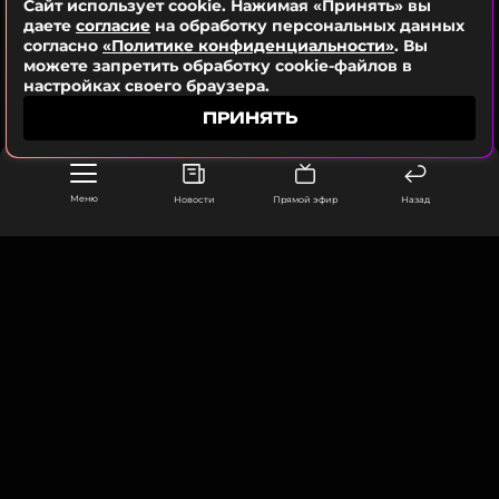
Сайт использует cookie. Нажимая «Принять» вы
даете
согласие
на обработку персональных данных
согласно
«Политике конфиденциальности»
. Вы
можете запретить обработку cookie-файлов в
настройках своего браузера.
ПРИНЯТЬ
Меню
Новости
Прямой эфир
Назад
ООО «Муз ТВ Операционная компания» ИНН 7703679460
105066, город Москва,
улица Ольховская, д. 4, корп. 2
info@muz-tv.ru
+ 7(495) 213-18-68