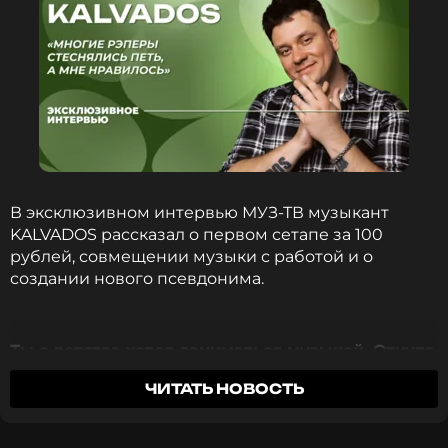
В эксклюзивном интервью МУЗ-ТВ музыкант
KALVADOS рассказал о первом сетапе за 100
рублей, совмещении музыки с работой и о
создании нового псевдонима.
Ты с детства хотел заниматься музыкой. Откуда
возникло такое желание? У тебя в семье кто-то
ЧИТАТЬ НОВОСТЬ
связан с музыкой?
В семье, как ни странно, вообще нет музыкантов.